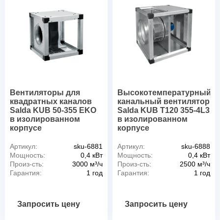
Вентиляторы для
Высокотемпературный
квадратных каналов
канальный вентилятор
Salda KUB 50-355 EKO
Salda KUB T120 355-4L3
в изолированном
в изолированном
корпусе
корпусе
Артикул:
sku-6881
Артикул:
sku-6888
Мощность:
0,4 кВт
Мощность:
0,4 кВт
Произ-сть:
3000 м³/ч
Произ-сть:
2500 м³/ч
Гарантия:
1 год
Гарантия:
1 год
Запросить цену
Запросить цену