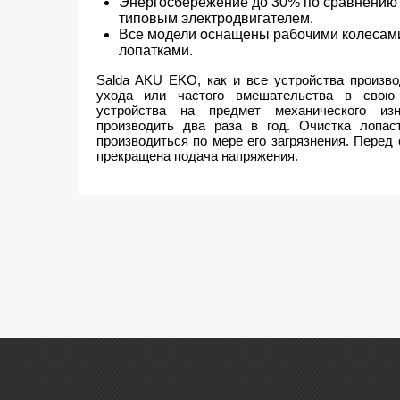
Энергосбережение до 30% по сравнению
типовым электродвигателем.
Все модели оснащены рабочими колесами
лопатками.
Salda AKU EKO, как и все устройства произво
ухода или частого вмешательства в свою 
устройства на предмет механического из
производить два раза в год. Очистка лопа
производиться по мере его загрязнения. Перед
прекращена подача напряжения.