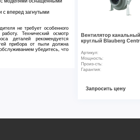
 с моделями оснащенными
 с вперед загнутыми
дителя не требует особенного
работу. Технический осмотр
Вентилятор канальны
носа деталей рекомендуется
круглый Blauberg Centr
стей прибора от пыли должна
 обслуживанием убедитесь, что
Артикул:
Мощность:
Произ-сть:
Гарантия:
Запросить цену