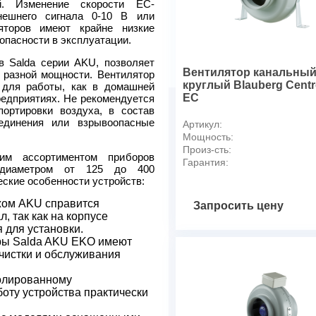
Номинальный ток, А
ей. Изменение скорости ЕС-
нешнего сигнала 0-10 B или
Частота вращения, об/мин
яторов имеют крайне низкие
Уровень звукового давления
опасности в эксплуатации.
Температура перемещаемог
 Salda серии AKU, позволяет
Масса, кг
Вентилятор канальны
 разной мощности. Вентилятор
круглый Blauberg Centr
 для работы, как в домашней
EC
редприятиях. Не рекомендуется
ортировки воздуха, в состав
оединения или взрывоопасные
Артикул:
Мощность:
Произ-сть:
им ассортиментом приборов
Гарантия:
 диаметром от 125 до 400
ские особенности устройств:
жом AKU справится
Запросить цену
, так как на корпусе
я для установки.
ры Salda AKU EKO имеют
истки и обслуживания
олированному
оту устройства практически