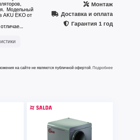
иляторов,
Монтаж
ия. Модельный
Доставка и оплата
ов AKU EKO от
Гарантия
1 год
отличае...
истики
ожения на сайте не являются публичной офертой.
Подробнее
AKU 200 EKO
914
Гц)
230
0,192