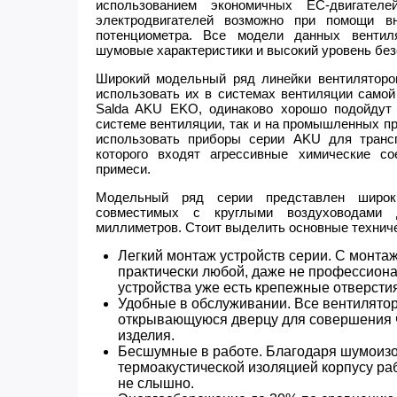
использованием экономичных ЕС-двигател
электродвигателей возможно при помощи в
потенциометра. Все модели данных вентил
шумовые характеристики и высокий уровень без
Широкий модельный ряд линейки вентиляторов
использовать их в системах вентиляции самой
Salda AKU EKO, одинаково хорошо подойдут
системе вентиляции, так и на промышленных п
использовать приборы серии AKU для трансп
которого входят агрессивные химические с
примеси.
Модельный ряд серии представлен широк
совместимых с круглыми воздуховодами
миллиметров. Стоит выделить основные техниче
Легкий монтаж устройств серии. С монта
практически любой, даже не профессионал
устройства уже есть крепежные отверсти
Удобные в обслуживании. Все вентилято
открывающуюся дверцу для совершения ч
изделия.
Бесшумные в работе. Благодаря шумоиз
термоакустической изоляцией корпусу раб
не слышно.