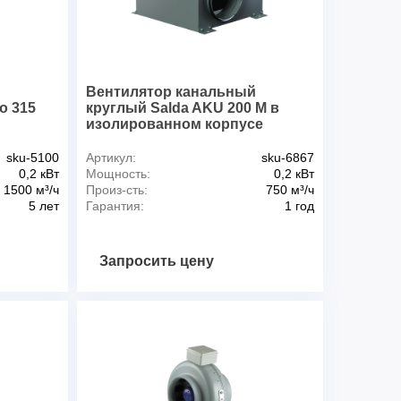
1,48
3380
, дБ(А)*
58
о воздуха max, 0C
60
24
й
Вентилятор канальный
o 315
круглый Salda AKU 200 M в
изолированном корпусе
sku-5100
Артикул:
sku-6867
0,2 кВт
Мощность:
0,2 кВт
1500 м³/ч
Произ-сть:
750 м³/ч
5 лет
Гарантия:
1 год
Запросить цену