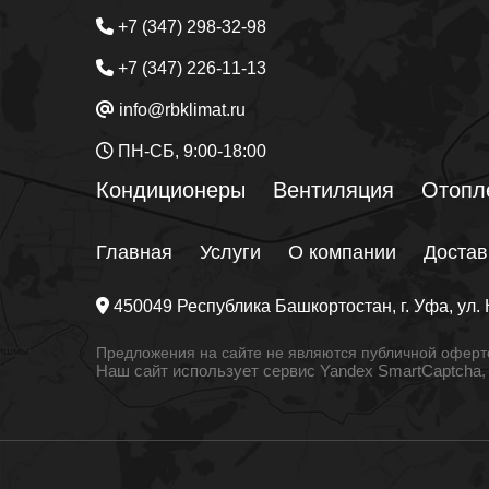
+7 (347) 298-32-98
+7 (347) 226-11-13
info@rbklimat.ru
ПН-СБ, 9:00-18:00
Кондиционеры
Вентиляция
Отопл
Главная
Услуги
О компании
Достав
450049
Республика Башкортостан
, г.
Уфа
, ул.
Предложения на сайте не являются публичной оферто
Наш сайт использует сервис Yandex SmartCaptcha