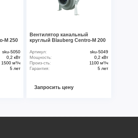
й
Вентилятор канальный
o-M 250
круглый Blauberg Centro-M 200
sku-5050
Артикул:
sku-5049
0,2 кВт
Мощность:
0,2 кВт
1500 м³/ч
Произ-сть:
1100 м³/ч
5 лет
Гарантия:
5 лет
Запросить цену