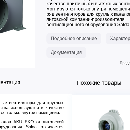
качестве приточных и вытяжных вент
монтируются только внутри помещен
ряд вентиляторов для круглых канал
литовской компании-производителя
вентиляционного оборудования Salda 
Подробное описание
Характер
Документация
Предл
ментация
Похожие товары
ные вентиляторы для круглых
Модель
ства используются в качестве
Расход воздуха max, м3/ч
тся только внутри помещения.
Напряжение питания, В (50
аналов AKU EKO от литовской
Мощность, кВт
орудования Salda отличается