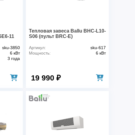
6
Электричество
380/50
Тепловая завеса Ballu BHC-L10-
*/3/6
E6-11
S06 (пульт BRC-E)
1000 — 1400
sku-3850
Артикул:
sku-617
8.2
6 кВт
Мощность:
6 кВт
3 года
3.5
17
19 990 ₽
10.2
24
53
120
12.5
4