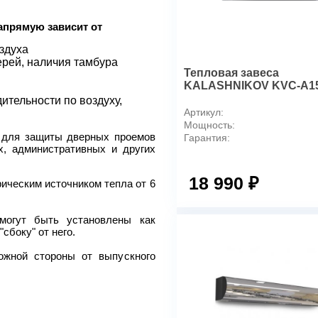
Макс. тепловая мощность,
кВт:
прямую зависит от
Тип теплоносителя:
здуха
Параметры питающей
рей, наличия тамбура
сети, В/Гц:
Тепловая завеса
Режимы мощности, кВт:
KALASHNIKOV KVC-A15
Расход воздуха, м³/ч:
ительности по воздуху,
Артикул:
Скорость воздуха на
Мощность:
выходе из сопла, м/с:
 для защиты дверных проемов
Гарантия:
Эффективная длина струи
х, административных и других
до, м:
Подогрев воздуха на, °С:
18 990 ₽
ическим источником тепла от 6
Максимальный ток, А:
Гарантия, мес:
могут быть установлены как
Звуковое давление на
сбоку" от него.
расстоянии 5м, дБ:
Потребляемая мощность
ожной стороны от выпускного
эл. двигателя, Вт:
Вес, кг:
Кол-во агрегатов к одному
пульту, шт.: