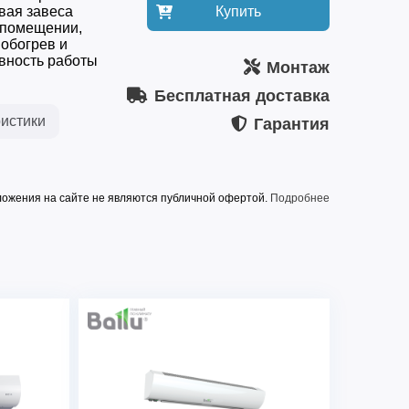
вая завеса
Купить
 помещении,
обогрев и
вность работы
Монтаж
Бесплатная доставка
истики
Гарантия
ожения на сайте не являются публичной офертой.
Подробнее
Россия
1035 × 235 × 235
АО "НПО Тепломаш"
IP21