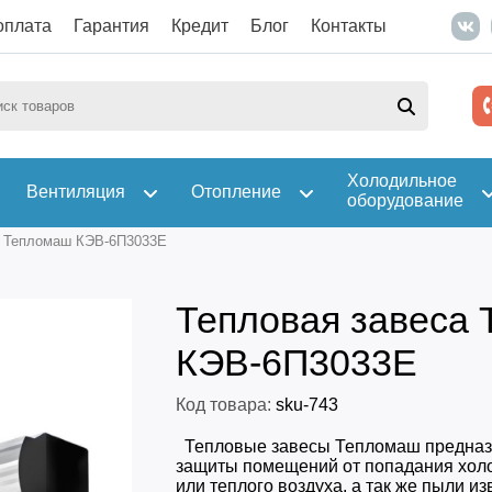
оплата
Гарантия
Кредит
Блог
Контакты
Холодильное
Вентиляция
Отопление
оборудование
а Тепломаш КЭВ-6П3033Е
Тепловая завеса
КЭВ-6П3033Е
Код товара:
sku-743
Тепловые завесы Тепломаш предназ
защиты помещений от попадания холо
или теплого воздуха, а так же пыли из