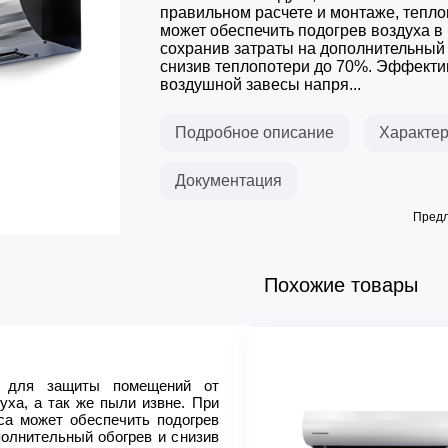
правильном расчете и монтаже, тепло
может обеспечить подогрев воздуха в
сохранив затраты на дополнительный 
снизив теплопотери до 70%. Эффекти
воздушной завесы напря...
Подробное описание
Характер
Документация
Предл
Похожие товары
Страна изготовления
Габаритные размеры
ы для защиты помещений от
(Д*Ш*В), мм:
уха, а так же пыли извне. При
Производитель
са может обеспечить подогрев
полнительный обогрев и снизив
Класс защиты оболочки