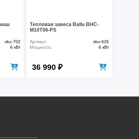
Изделие, Паспорт, Пульт управления (рег. скорости и
термостат), Монтажный кронштейн
Настенный, Потолочный
омаш
Тепловая завеса Ballu BHC-
M10T06-PS
sku-702
Артикул:
sku-626
6 кВт
Мощность:
6 кВт
36 990 ₽