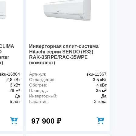
лощадью до
35 м2
сть
1.095 кВт
обогрева
3.81 кВт
охлаждения
3.52 кВт
и
1
Да
Да
CLIMA
Инверторная сплит-система
Да
O
Hitachi серии SENDO (R32)
Да
rter
RAK-35RPE/RAC-35WPE
т)
(комплект)
аждения
Да
Нет
sku-16804
Артикул:
sku-11367
ости
IP24
2,8 кВт
Охлаждение:
3.5 кВт
неисправности
Да
3 кВт
Обогрев:
4 кВт
28 м²
Площадь:
35 м²
Нет
Да
Инверторный:
Да
и
A
5 лет
Гарантия:
3 года
Горизонтальное
Настенная
97 900 ₽
ассы)
20 м
 внутр. и внешним блоками
8 м
воздуха для внешнего