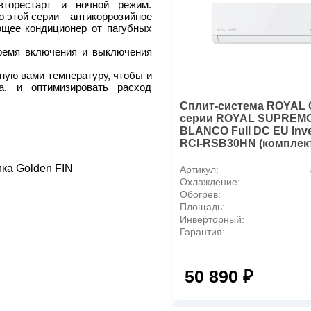
Эффективен для помещ. п
вторестарт и ночной режим.
 этой серии – антикоррозийное
Макс. потребляемая мощно
ющее кондиционер от пагубных
Макс. производительность 
Макс. производительность 
ремя включения и выключения
Количество ступеней очистк
ную вами температуру, чтобы и
Режим SLEEP
а, и оптимизировать расход
Режим автоочистки
Сплит-система ROYAL 
Режим обогрева
серии ROYAL SUPREM
Режим осушения
BLANCO Full DC EU Inve
RCI-RSB30HN (комплек
Функция интенсивного охл
Функция ионизации воздуха
ка Golden FIN
Артикул:
Класс пылевлагозащищенн
Охлаждение:
Система самодиагностики 
Обогрев:
Площадь:
Инверторная технология
Инверторный:
Класс энергоэффективност
Гарантия:
Вариант размещения
Вид установки (крепления)
50 890 ₽
Макс. длина магистрали (тр
Макс. перепад высот между
Мин. рабочая температура 