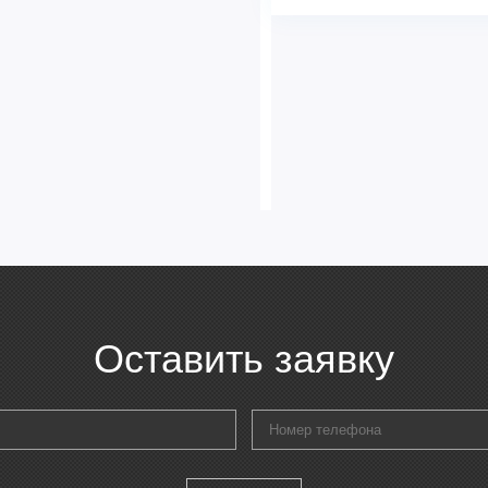
Управление голосом
Управление c мобильного п
Установка реального време
Индикация температуры воз
управления)
Подсветка дисплея
Цифровой дисплей
Индикация температуры воз
Оставить заявку