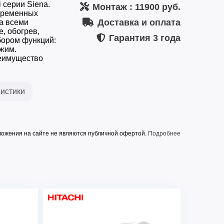
 серии Siena.
Монтаж
: 11900 руб.
овременных
Доставка и оплата
а всеми
, обогрев,
Гарантия
3 года
бором функций:
ежим.
реимущество
истики
ожения на сайте не являются публичной офертой.
Подробнее
него блока
56 дБ
25 дБ