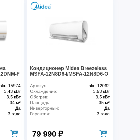
-7 °С
я
220,0
Да
30.8 кг
8.1 кг
0.555 м
0.285 м
0.3 м
0.194 м
0.77 м
ма
Кондиционер Midea Breezeless
12DNM-F
MSFA-12N8D6-I/MSFA-12N8D6-O
0.805 м
 в комплекте
Нет
sku-15974
Артикул:
sku-12062
кте
Да
3,43 кВт
Охлаждение:
3.53 кВт
Префильтр высокой
3,5 кВт
Обогрев:
3,5 кВт
плотности
34 м²
Площадь:
35 м²
Да
Инверторный:
Да
Дистанционное
беспроводное
3 года
Гарантия:
3 года
Да
Да
79 990 ₽
атуры
1,0 °С