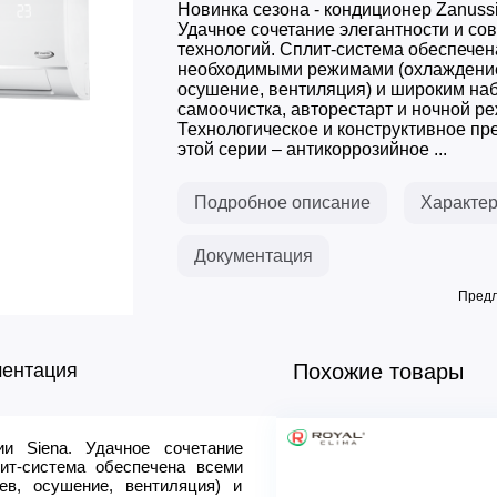
Новинка сезона - кондиционер Zanussi
Удачное сочетание элегантности и с
технологий. Сплит-система обеспечен
необходимыми режимами (охлаждение
осушение, вентиляция) и широким на
самоочистка, авторестарт и ночной р
Технологическое и конструктивное п
этой серии – антикоррозийное ...
Подробное описание
Характер
Документация
Предл
ментация
Похожие товары
ии Siena. Удачное сочетание
Макс. уровень шума внеш
ит-система обеспечена всеми
Уровень шума внутр. блока
ев, осушение, вентиляция) и