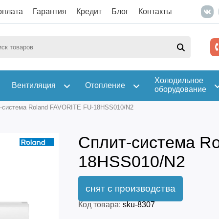
оплата
Гарантия
Кредит
Блог
Контакты
Холодильное
Вентиляция
Отопление
оборудование
-система Roland FAVORITE FU-18HSS010/N2
Сплит-система R
18HSS010/N2
Код товара:
sku-8307