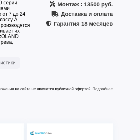
D серии
Монтаж
: 13500 руб.
лями
Доставка и оплата
 от 7 до 24
лассу А
Гарантия
18 месяцев
производятся
ивает их
 ROLAND
грева,
истики
ожения на сайте не являются публичной офертой.
Подробнее
FU-18HSS010/N2
220-240В/50Гц