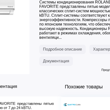
Системы кондиционирования ROLAN
FAVORITE представлены пятью моде
классических сплит-систем мощностью
kBTU. Сплит-системы соответствуют к
энергоэффективности. Компрессоры 
по японским технологиям, что обеспеч
высокую надежность. Кондиционеры
работают в режимах охлаждения, обо
вентиляци...
Подробное описание
Характер
Документация
Предл
ментация
Похожие товары
AVORITE представлены пятью
Параметр / Модель
 от 7 до 24 kBTU.
Напряжение питания, В