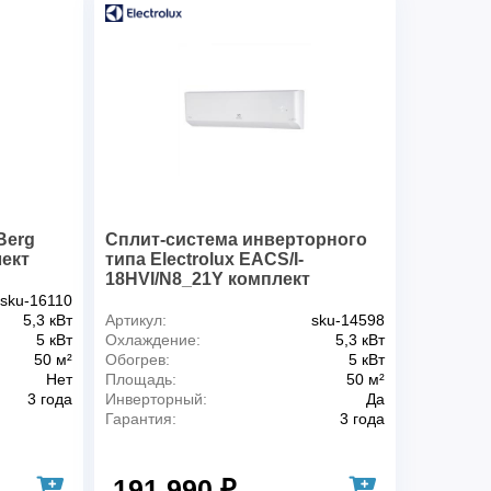
Внешний блок
36,6
Внутренний блок
13,6
Внешний блок
39,0
Berg
Сплит-система инверторного
ект
типа Electrolux EACS/I-
18HVI/N8_21Y комплект
sku-16110
5,3 кВт
Артикул:
sku-14598
5 кВт
Охлаждение:
5,3 кВт
50 м²
Обогрев:
5 кВт
Нет
Площадь:
50 м²
3 года
Инверторный:
Да
Гарантия:
3 года
191 990 ₽