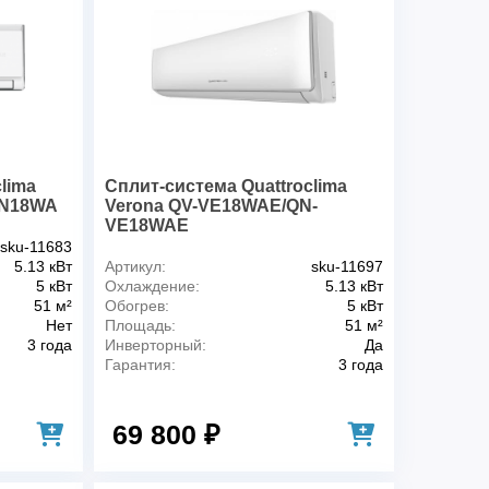
дение), Вт
5280
хлаждение), Вт
1645
аждение)
A / 3,21
ие), А
7,15
в), Вт
5570
огрев), Вт
1543
рев)
A / 3,61
lima
Сплит-система Quattroclima
 А
6,71
VN18WA
Verona QV-VE18WAE/QN-
 блока, м3/ч
542/664/819
VE18WAE
sku-11683
ока, м3/ч
2000
5.13 кВт
Артикул:
sku-11697
R410A
5 кВт
Охлаждение:
5.13 кВт
HITACHI
51 м²
Обогрев:
5 кВт
лока, дБ(А)
29/36/40
Нет
Площадь:
51 м²
3 года
Инверторный:
Да
ка, дБ(А)
56,5
Гарантия:
3 года
, мм
Внутренний блок
957x302x213
Внешний блок
770x555x300
, мм
Внутренний блок
1035x380x295
69 800 ₽
Внешний блок
900x615x348
Внутренний блок
10,5