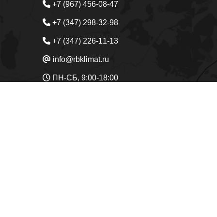
+7 (967) 456-08-47
+7 (347) 298-32-98
+7 (347) 226-11-13
info@rbklimat.ru
ПН-СБ, 9:00-18:00
Кондиционеры
Вентиляция
Отопл
Главная
Услуги
О компании
Достав
450049
Республика Башкортостан
, г.
Уфа
, ул.
Предложения на сайте не являются публичной оферто
Наш сайт использует сервис Yandex SmartCaptcha