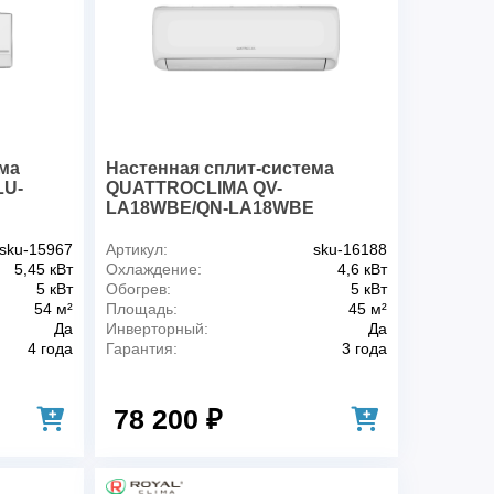
а
Белый
ка
Белый
BALLU
4 года
33 дБ
го блока
54 дБ
лощадью до
46 м2
ма
Настенная сплит-система
ребляемая мощность
1.43 кВт
LU-
QUATTROCLIMA QV-
LA18WBE/QN-LA18WBE
сть
1.43 кВт
охлаждения
4.6 кВт
sku-15967
Артикул:
sku-16188
обогрева
5 кВт
5,45 кВт
Охлаждение:
4,6 кВт
ьность обогрева
5 кВт
5 кВт
Обогрев:
5 кВт
54 м²
Площадь:
45 м²
ьность охлаждения
4.6 кВт
Да
Инверторный:
Да
Да
4 года
Гарантия:
3 года
Да
Да
78 200 ₽
Да
аждения
Нет
Нет
неисправности
Нет