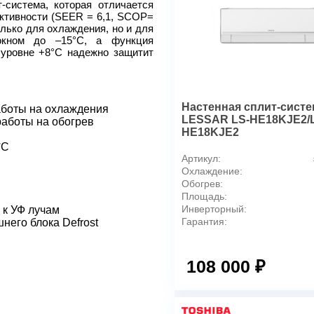
-система, которая отличается
Цвет корпуса внутр. блок
ктивности (SEER = 6,1, SCOP=
Цвет корпуса внешнего бло
только для охлаждения, но и для
Бренд
окном до –15°C, а функция
 уровне +8°C надежно защитит
Гарантийный срок
Уровень шума внутр. блока
Макс. уровень шума внешне
Эффективен для помещ. п
Настенная сплит-систе
аботы на охлаждения
Номинальная средняя пот
LESSAR LS-HE18KJE2/
аботы на обогрев
HE18KJE2
Макс. потребляемая мощно
°С
Макс. производительность 
Артикул:
Макс. производительность 
Охлаждение:
Номинальная производител
Обогрев:
Площадь:
Номинальная производител
Инверторный:
 к УФ лучам
Режим обогрева
Гарантия:
него блока Defrost
Режим осушения
Режим SLEEP
108 000 ₽
Режим автоочистки
Функция интенсивного охл
Функция ионизации воздуха
Система самодиагностики 