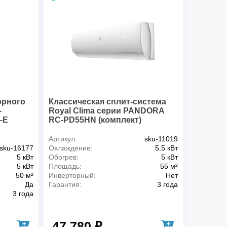
и
A++
Да
и
3
воздуха для внешнего
-15 °С
ассы)
20 м
 внутр. и внешним блоками
10 м
Горизонтальное
Настенная горизонтальная
орного
Классическая сплит-система
-
Royal Clima серии PANDORA
я
220 В
-E
RC-PD55HN (комплект)
Да
13.5 кг
Артикул:
sku-11019
33 кг
sku-16177
Охлаждение:
5.5 кВт
5 кВт
Обогрев:
5 кВт
0.307 м
5 кВт
Площадь:
55 м²
0.596 м
50 м²
Инверторный:
Нет
0.3 м
Да
Гарантия:
3 года
3 года
0.221 м
0.848 м
1.013 м
47 780 ₽