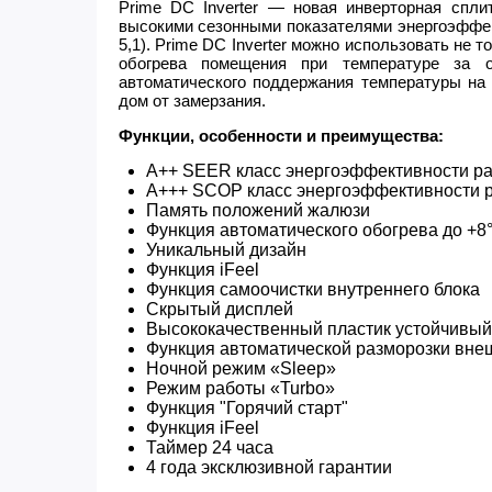
Prime DС Inverter — новая инверторная сплит
высокими сезонными показателями энергоэффе
5,1). Prime DС Inverter можно использовать не 
обогрева помещения при температуре за 
автоматического поддержания температуры на
дом от замерзания.
Функции, особенности и преимущества:
А++ SEER класс энергоэффективности р
А+++ SCOP класс энергоэффективности р
Память положений жалюзи
Функция автоматического обогрева до +8
Уникальный дизайн
Функция iFeel
Функция самоочистки внутреннего блока
Скрытый дисплей
Высококачественный пластик устойчивый
Функция автоматической разморозки внеш
Ночной режим «Sleep»
Режим работы «Turbo»
Функция "Горячий старт"
Функция iFeel
Таймер 24 часа
4 года эксклюзивной гарантии