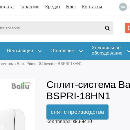
оплата
Гарантия
Кредит
Блог
Контакты
Холодильное
Вентиляция
Отопление
оборудование
-система Ballu Prime DC Inverter BSPRI-18HN1
Сплит-система Bal
BSPRI-18HN1
Код товара:
sku-9410