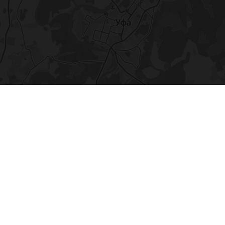
ение
Заморозка
ка и оплата
Гарантия
Кредит
Блог
Контакт
Новоженова 90/1
, 1 этаж, офис 5
й! Цены могут поменяться, они уточняются менеджером на этапе 
, поэтому мы вынуждены осуществлять сбор и обработку техни