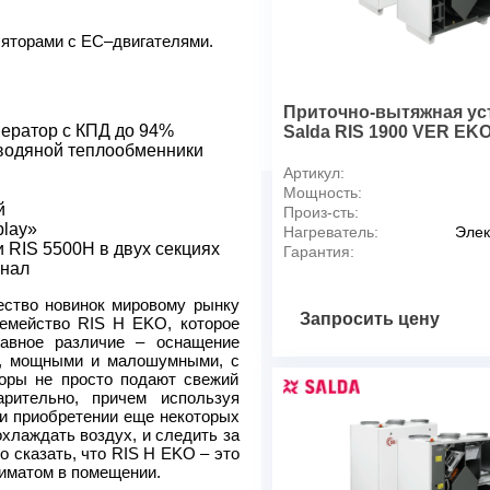
Потребляемая мощность / си
Электропитание, В/Ф/Гц
торами с ЕС–двигателями.
Габаритные размеры (ВхШх
Масса, кг
Присоединительный размер
Приточно-вытяжная ус
* - канальные нагреватели
ератор с КПД до 94%
Salda RIS 1900 VER EKO
водяной теплообменники
Артикул:
Мощность:
й
Произ-сть:
play»
Нагреватель:
Элек
и RIS 5500H в двух секциях
Гарантия:
анал
ество новинок мировому рынку
Запросить цену
семейство RIS H EKO, которое
авное различие – оснащение
я, мощными и малошумными, с
оры не просто подают свежий
рительно, причем используя
ри приобретении еще некоторых
охлаждать воздух, и следить за
о сказать, что RIS H EKO – это
иматом в помещении.