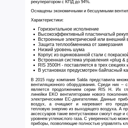
рекуператором с КПД до 94%.
Оснащены экономичными и бесшумными вентиля
Характеристики:
Горизонтальное исполнение
Высокоэффективный пластинчатый рекуп
Встроенные электрический или внешний 
Защита теплообменника от замерзания
Низкий уровень шума
Корпус из оцинкованной стали с покраско
Встроенная система управления «plug & 
RIS 3500H - поставляется в трех секциях 
В установках предусмотрен байпасный к
В 2015 году компания Salda представила множ
вентиляционного оборудования. Среди них – 
является продолжением серии RIS H. Их гл
линейки EKO вентиляторами нового поколени
электрическими ЕС-двигателями. Данные приб
воздух, а очищают и нагревают его предва
тепловую энергию из выходящего воздуха. А п
аксессуаров такие вентустановки смогут еще и 
уровнем углекислого газа. С уверенностью можн
приборы, позволяющие полностью управлять кл