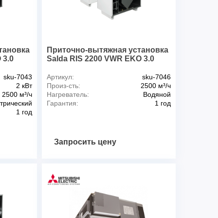
ла тока установки, кВт/А
1,44/6,22
230/1/50
Д), мм
1245x800x1800
251
, мм
400
тановка
Приточно-вытяжная установка
 AVS, SVS поставляются отдельно.
 3.0
Salda RIS 2200 VWR EKO 3.0
sku-7043
Артикул:
sku-7046
2 кВт
Произ-сть:
2500 м³/ч
2500 м³/ч
Нагреватель:
Водяной
трический
Гарантия:
1 год
1 год
Запросить цену