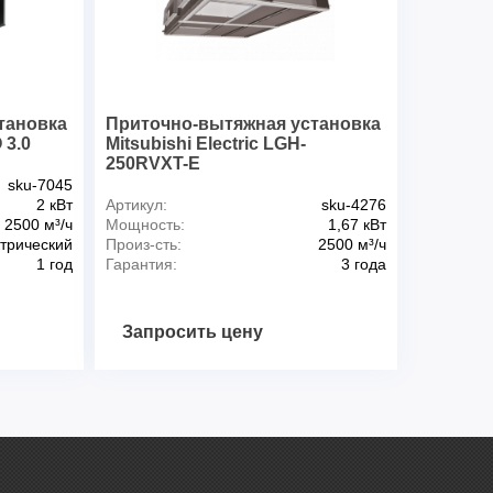
тановка
Приточно-вытяжная установка
 3.0
Mitsubishi Electric LGH-
250RVXT-E
sku-7045
2 кВт
Артикул:
sku-4276
2500 м³/ч
Мощность:
1,67 кВт
трический
Произ-сть:
2500 м³/ч
1 год
Гарантия:
3 года
Запросить цену