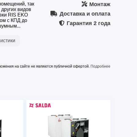
помещений, так
Монтаж
 других видов
Доставка и оплата
вки RIS EKO
ом с КПД до
Гарантия
2 года
умным...
истики
ожения на сайте не являются публичной офертой.
Подробнее
RIS 2200 HW EKO 3.0
2500
водяной
AVS 400*