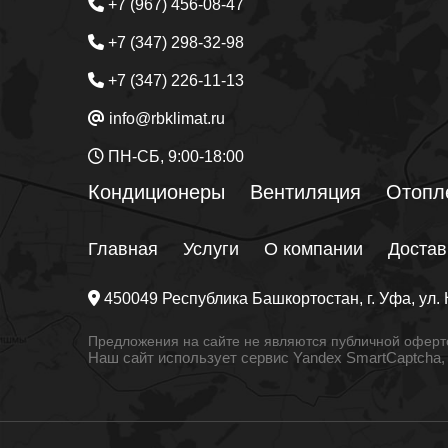
+7 (967) 456-08-47
+7 (347) 298-32-98
+7 (347) 226-11-13
info@rbklimat.ru
ПН-СБ, 9:00-18:00
Кондиционеры
Вентиляция
Отопл
Главная
Услуги
О компании
Достав
450049
Республика Башкортостан
, г.
Уфа
, ул.
Предложения на сайте не являются публичной оферто
Наш сайт использует сервис Yandex SmartCaptcha