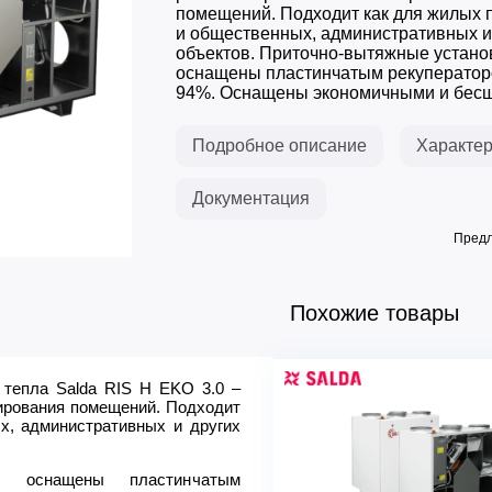
помещений. Подходит как для жилых 
и общественных, административных и
объектов. Приточно-вытяжные устано
оснащены пластинчатым рекуператор
94%. Оснащены экономичными и бесш
Подробное описание
Характер
Документация
Предл
Похожие товары
 тепла Salda RIS H EKO 3.0 –
Параметр / Модель
рования помещений. Подходит
Расход воздуха max, м3/ч
х, административных и других
Тип основного нагревателя
Мощность нагревателя, кВт
O оснащены пластинчатым