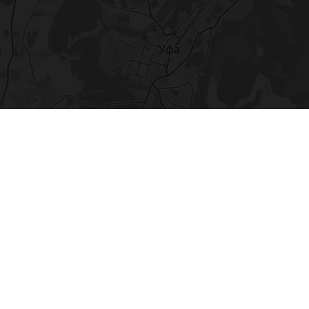
ение
Заморозка
ка и оплата
Гарантия
Кредит
Блог
Контакт
Новоженова 90/1
, 1 этаж, офис 5
й! Цены могут поменяться, они уточняются менеджером на этапе 
, поэтому мы вынуждены осуществлять сбор и обработку техни