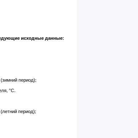
RW-L-60-30
970
1550
Аэродинамические характ
ледующие исходные данные:
 (зимний период);
ля, °С.
 (летний период);