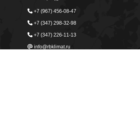
+7 (967) 456-08-47
+7 (347) 298-32-98
+7 (347) 226-11-13
info@rbklimat.ru
ПН-СБ, 9:00-18:00
Кондиционеры
Вентиляция
Отопл
Главная
Услуги
О компании
Достав
450049
Республика Башкортостан
, г.
Уфа
, ул.
Предложения на сайте не являются публичной оферто
Наш сайт использует сервис Yandex SmartCaptcha