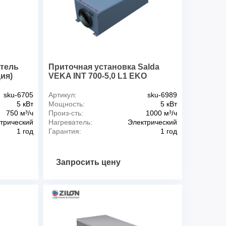
TFT 60-30/3
А(РН/31/1,1/2)
1,1
3000
-A)
ЩУВВК-4
атель
Приточная установка Salda
ция)
VEKA INT 700-5,0 L1 EKO
-A-E)**
ЩУВВК-13
ть нагревателя указана с учетом температуры
sku-6705
Артикул:
sku-6989
и температуре теплоносителя
5 кВт
Мощность:
5 кВт
няются.
750 м³/ч
Произ-сть:
1000 м³/ч
равления с водяным воздухонагревателем.
трический
Нагреватель:
Электрический
и управления с водяным воздухонагревателем и
1 год
Гарантия:
1 год
Запросить цену
ительные размеры типовых моделей (мм)