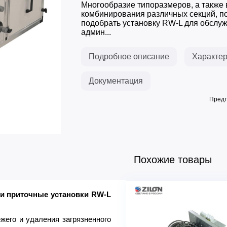
Многообразие типоразмеров, а также
комбинирования различных секций, п
подобрать установку RW-L для обслу
админ...
Подробное описание
Характер
Документация
Предл
Похожие товары
ти приточные установки RW-L
* Комлектация щита
**Комплектация щитам
Клапан
жего и удаления загрязненного
Фильтр