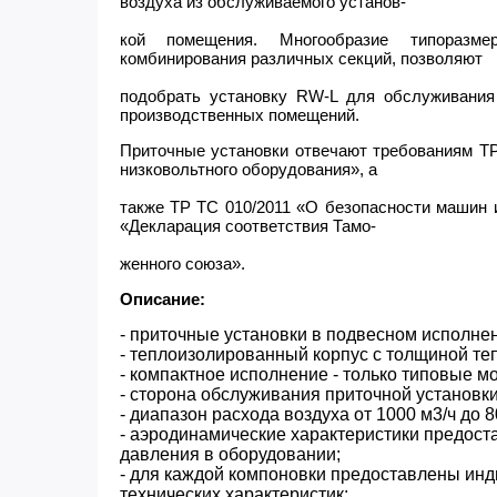
воздуха из обслуживаемого установ-
кой помещения. Многообразие типоразме
комбинирования различных секций, позволяют
подобрать установку RW-L для обслуживания
производственных помещений.
Приточные установки отвечают требованиям ТР
низковольтного оборудования», а
также ТР ТС 010/2011 «О безопасности машин 
«Декларация соответствия Тамо-
женного союза».
Описание:
- приточные установки в подвесном исполне
- теплоизолированный корпус c толщиной те
- компактное исполнение - только типовые м
- сторона обслуживания приточной установки
- диапазон расхода воздуха от 1000 м3/ч до 8
- аэродинамические характеристики предост
давления в оборудовании;
- для каждой компоновки предоставлены ин
технических характеристик;