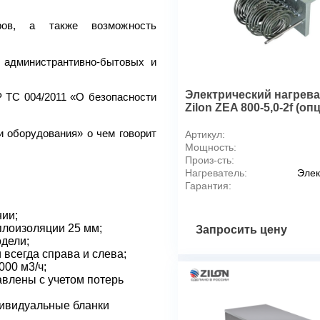
Нагреватель водяной
ров, а также возможность
Вентилятор
Модель
Мощность, кВт
 администрантивно-бытовых и
Об/мин
Комплект автоматики (B-C-D
Электрический нагрев
 ТС 004/2011 «О безопасности
Zilon ZEA 800-5,0-2f (оп
Комплект автоматики (B-C-D
*
Теплопроизводительнос
и оборудования» о чем говорит
Артикул:
теплоносителя 90/70°С. Пр
Мощность:
80/60°С параметры не изме
Произ-сть:
** Комплектация щитами уп
Нагреватель:
Элек
*** Комплектация щитам
фреоновым охладителем.
Гарантия:
нии;
плоизоляции 25 мм;
Запросить цену
Габаритные и присоедин
одели;
 всегда справа и слева;
000 м3/ч;
авлены с учетом потерь
дивидуальные бланки