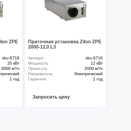
ilon ZPE
Приточная установка Zilon ZPE
2000-12,0 L3
sku-6718
Артикул:
sku-6716
25 кВт
Мощность:
12 кВт
3000 м³/ч
Произ-сть:
2000 м³/ч
трический
Нагреватель:
Электрический
1 год
Гарантия:
1 год
Запросить цену
C
D
F
F1
H
H1