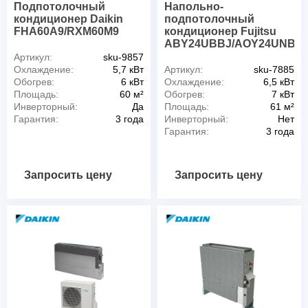
Подпотолочный
Напольно-
кондиционер Daikin
подпотолочный
FHA60A9/RXM60M9
кондиционер Fujitsu
ABY24UBBJ/AOY24UNBN
Артикул:
sku-9857
Охлаждение:
5,7 кВт
Артикул:
sku-7885
Обогрев:
6 кВт
Охлаждение:
6,5 кВт
Площадь:
60 м²
Обогрев:
7 кВт
Инверторный:
Да
Площадь:
61 м²
Гарантия:
3 года
Инверторный:
Нет
Гарантия:
3 года
Запросить цену
Запросить цену