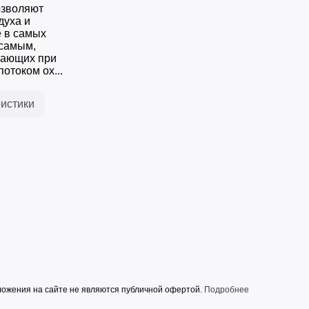
озволяют
духа и
е в самых
 самым,
кающих при
током ох...
истики
ожения на сайте не являются публичной офертой.
Подробнее