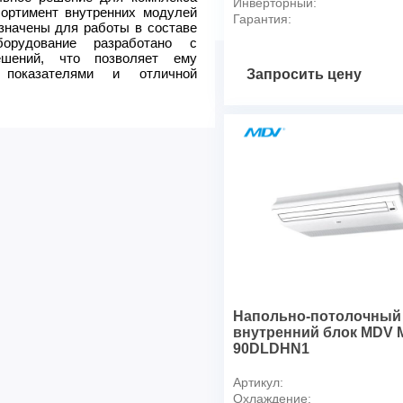
Инверторный:
сортимент внутренних модулей
Диаметр линии отвода конд
Гарантия:
азначены для работы в составе
орудование разработано с
ешений, что позволяет ему
показателями и отличной
Запросить цену
Напольно-потолочный
внутренний блок MDV M
90DLDHN1
Артикул:
Охлаждение: