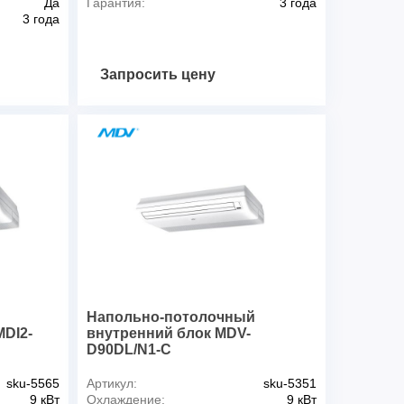
Да
Гарантия:
3 года
енсата (внутренний / наружный), мм
25,0 / 32,0
3 года
Запросить цену
Напольно-потолочный
DI2-
внутренний блок MDV-
D90DL/N1-C
sku-5565
Артикул:
sku-5351
9 кВт
Охлаждение:
9 кВт