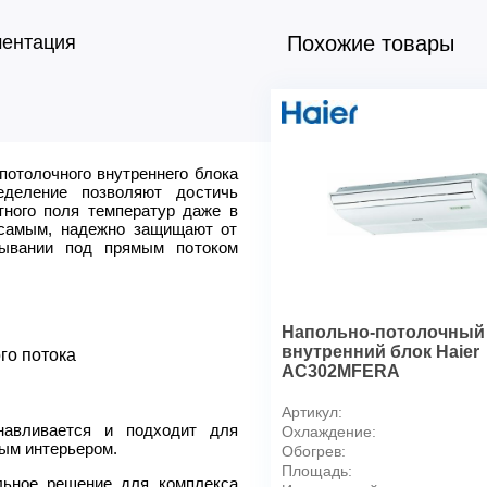
ментация
Похожие товары
потолочного внутреннего блока
Питание, В
еделение позволяют достичь
Производительность охлажд
тного поля температур даже в
Производительность нагрев,
 самым, надежно защищают от
бывании под прямым потоком
Потребляемая мощность ох
Потребляемая мощность наг
Расход воздуха охлаждение
Расход воздуха нагрев, м3/
Напольно-потолочный
Уровень шума (блок внутре
внутренний блок Haier
го потока
AC302MFERA
Уровень шума (блок внутрен
Габаритные размеры внутре
Артикул:
Вес внутренний блок, кг
навливается и подходит для
Охлаждение:
ым интерьером.
Диаметр соединительных тр
Обогрев:
Площадь:
Диаметр соединительных тр
льное решение для комплекса