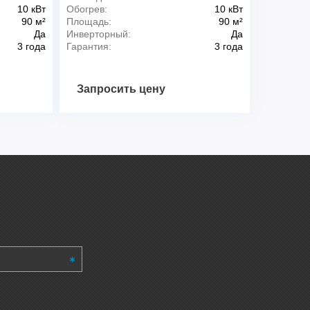
10 кВт
Обогрев:
10 кВт
90 м²
Площадь:
90 м²
Да
Инверторный:
Да
3 года
Гарантия:
3 года
Запросить цену