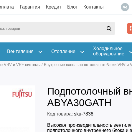
оплата
Гарантия
Кредит
Блог
Контакты
Холодильное
Вентиляция
Отопление
оборудование
е VRV и VRF системы
/
Внутренние напольно-потолочные блоки VRV и 
Подпотолочный вн
ABYA30GATH
Код товара:
sku-7838
Высокая производительность вентиля
подпотолочного внутреннего блока и 