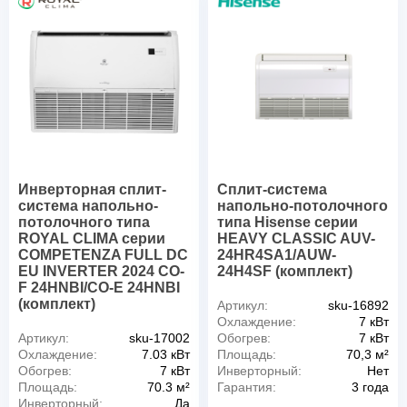
Инверторная сплит-
Сплит-система
система напольно-
напольно-потолочного
потолочного типа
типа Hisense серии
ROYAL CLIMA серии
HEAVY CLASSIC AUV-
COMPETENZA FULL DC
24HR4SA1/AUW-
EU INVERTER 2024 CO-
24H4SF (комплект)
F 24HNBI/CO-E 24HNBI
(комплект)
Артикул:
sku-16892
Охлаждение:
7 кВт
Артикул:
sku-17002
Обогрев:
7 кВт
Охлаждение:
7.03 кВт
Площадь:
70,3 м²
Обогрев:
7 кВт
Инверторный:
Нет
Площадь:
70.3 м²
Гарантия:
3 года
Инверторный:
Да