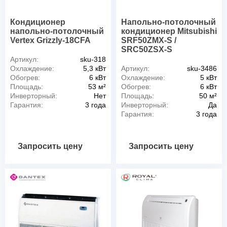
Кондиционер
Напольно-потолочный
напольно-потолочный
кондиционер Mitsubishi
Vertex Grizzly-18CFA
SRF50ZMX-S /
SRC50ZSX-S
Артикул:
sku-318
Охлаждение:
5,3 кВт
Артикул:
sku-3486
Обогрев:
6 кВт
Охлаждение:
5 кВт
Площадь:
53 м²
Обогрев:
6 кВт
Инверторный:
Нет
Площадь:
50 м²
Гарантия:
3 года
Инверторный:
Да
Гарантия:
3 года
Запросить цену
Запросить цену