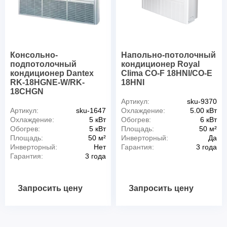
Консольно-
Напольно-потолочный
подпотолочный
кондиционер Royal
кондиционер Dantex
Clima CO-F 18HNI/CO-E
RK-18HGNE-W/RK-
18HNI
18CHGN
Артикул:
sku-9370
Артикул:
sku-1647
Охлаждение:
5.00 кВт
Охлаждение:
5 кВт
Обогрев:
6 кВт
Обогрев:
5 кВт
Площадь:
50 м²
Площадь:
50 м²
Инверторный:
Да
Инверторный:
Нет
Гарантия:
3 года
Гарантия:
3 года
Запросить цену
Запросить цену