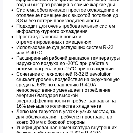
года и быстрая реакция в самые жаркие дни.
Система обеспечивает простое охлаждение и
отопление помещений с высотой потолков до
3,8 м без потери производительности
Подходит для очень требовательных систем
инфраструктурного охлаждения
Простая установка в новых и
отремонтированных помещениях
Использование существующих систем R-22
или R-407C
Расширенный рабочий диапазон температуры
наружного воздуха до -20°C при работе в
режиме нагрева и до -15°С при охлаждении
Сочетание с технологией R-32 Bluevolution
снижает уровень воздействия на окружающую
среду на 68% по сравнению R-410A,
непосредственно уменьшает потребление
энергии благодаря высокой
энергоэффективности и требует заправки на
16% меньшего количества хладагента
Легко монтируется в углах и узких местах, т.к.
для обслуживания требуется пространство
всего 30 мм с боковой стороны
Унифицированная номенклатура внутренних
блоков, работающих на R-32 и R-410A