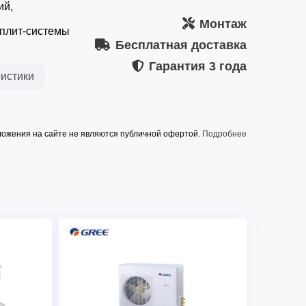
ий,
Монтаж
плит-системы
Бесплатная доставка
Гарантия
3 года
истики
ожения на сайте не являются публичной офертой.
Подробнее
1/220-240/50
R410A
8.2 (2.4～9.0)
т
9.0 (1.9～10.0)
3300