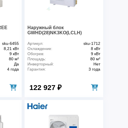
57
HIGHLY
2400 (630～3250) /2490 (580～
хлаждение/обогрев),
2850)
REE
Наружный блок
А
10.7
GWHD(28)NK3KO(LCLH)
11.1
sku-6455
Артикул:
sku-1712
ур (охлаждение/
-5~43/-10~24
8,21 кВт
Охлаждение:
8 кВт
9 кВт
Обогрев:
9 кВт
Г), мм
950x840x340
80 м²
Площадь:
80 м²
67
Да
Инверторный:
Нет
), мм
1120x980x460
4 года
Гарантия:
3 года
77
и газовая)
4х(1/4" и 3/8")
122 927 ₽
 высот, м
60/15