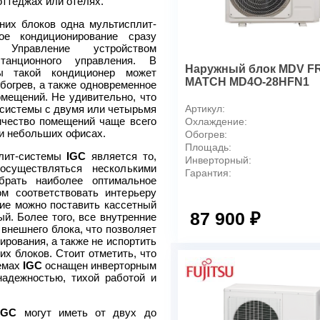
оттеджах или отелях.
Уровень шума, дБ(А) (Max)
них блоков одна мультисплит-
Компрессор (марка)
ое кондиционирование сразу
 Управление устройством
Потребляемая мощность (о
анционного управления. В
Вт
Наружный блок MDV F
ы такой кондиционер может
Рабочий ток - охлаждение, 
MATCH MD4O-28HFN1
огрев, а также одновременное
Рабочий ток - нагрев, А
мещений. Не удивительно, что
системы с двумя или четырьмя
Артикул:
Диапазон рабочих температ
ичество помещений чаще всего
обогрев), °С
Охлаждение:
ли небольших офисах.
Обогрев:
Размер без упаковки (ШхВх
Площадь:
Вес нетто, кг
плит-системы
IGC
является то,
Инверторный:
осуществляться несколькими
Размер с упаковкой (ШхВхГ
Гарантия:
брать наиболее оптимальное
Вес брутто, кг
м соответствовать интерьеру
Диаметры труб (жидкостная 
ие можно поставить кассетный
87 900 ₽
ый. Более того, все внутренние
Max длина трассы / перепад
внешнего блока, что позволяет
рования, а также не испортить
х блоков. Стоит отметить, что
емах
IGC
оснащен инверторным
адежностью, тихой работой и
IGC
могут иметь от двух до