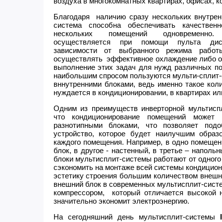
воздуха в многокомнатных квартирах, офисах, к
Благодаря наличию сразу нескольких внутрен
система способна обеспечивать качественн
нескольких помещений одновременно.
осуществляется при помощи пульта дист
зависимости от выбранного режима работ
осуществлять эффективное охлаждение либо об
выполнение этих задач для нужд различных по
наибольшим спросом пользуются мульти-сплит-
вннутренними блоками, ведь именно такое кол
нуждается в кондиционировании, в квартирах и
Одним из преимуществ инверторной мультис
что кондиционирование помещений может 
разнотипными блоками, что позволяет подо
устройство, которое будет наилучшим образо
каждого помещения. Например, в одно помещен
блок, в другое - настенный, в третье – напольн
блоки мультисплит-системы работают от одного 
сэкономить на монтаже всей системы кондициони
эстетику строения большим количеством внешни
внешний блок в современных мультисплит-сист
компрессором, который отличается высокой н
значительно экономит электроэнергию.
На сегодняшний день мультисплит-системы