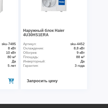
Наружный блок Haier
4U30HS1ERA
sku-7485
Артикул:
sku-4452
8 кВт
Охлаждение:
8,8 кВт
10 кВт
Обогрев:
9 кВт
80 м²
Площадь:
88 м²
Да
Инверторный:
Да
5 лет
Гарантия:
3 года
Запросить цену