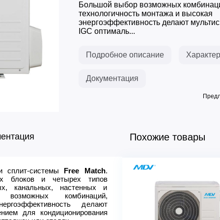
Большой выбор возможных комбинац
технологичность монтажа и высокая
энергоэффективность делают мультис
IGC оптималь...
Подробное описание
Характер
Документация
Предл
ментация
Похожие товары
ти сплит-системы
Free Match
.
Электропитание, Ф/В/Гц
ых блоков и четырех типов
Фреон
ых, канальных, настенных и
Мощность - охлаждение, кВ
 возможных комбинаций,
ергоэффективность делают
Мощность - нагрев, кВт
нием для кондиционирования
Расход воздуха, м3/ч