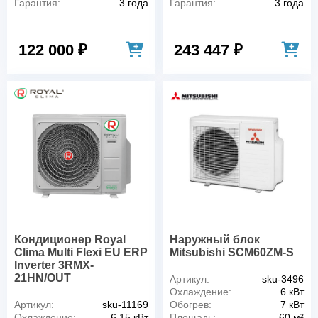
Гарантия:
3 года
Гарантия:
3 года
122 000 ₽
243 447 ₽
Кондиционер Royal
Наружный блок
Clima Multi Flexi EU ERP
Mitsubishi SCM60ZM-S
Inverter 3RMX-
21HN/OUT
Артикул:
sku-3496
Охлаждение:
6 кВт
Артикул:
sku-11169
Обогрев:
7 кВт
Охлаждение:
6.15 кВт
Площадь:
60 м²