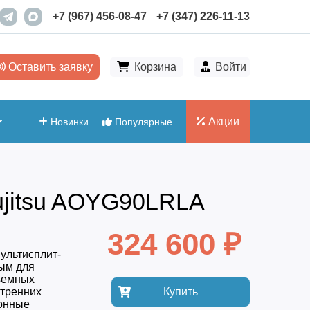
+7 (967) 456-08-47
+7 (347) 226-11-13
Оставить заявку
Корзина
Войти
Акции
Новинки
Популярные
ujitsu AOYG90LRLA
324 600 ₽
ультисплит-
ым для
ъемных
утренних
Купить
ронные