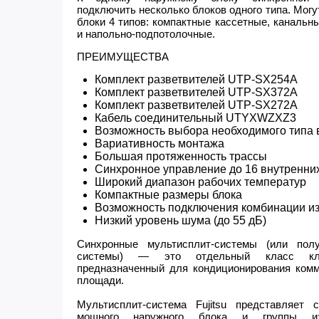
подключить несколько блоков одного типа. Мог
блоки 4 типов: компактные кассетные, каналь
и напольно-подпотолочные.
ПРЕИМУЩЕСТВА
Комплект разветвителей UTP-SX254A
Комплект разветвителей UTP-SX372A
Комплект разветвителей UTP-SX272A
Кабель соединительный UTYXWZXZ3
Возможность выбора необходимого типа 
Вариативность монтажа
Большая протяженность трассы
Синхронное управление до 16 внутренни
Широкий диапазон рабочих температур
Компактные размеры блока
Возможность подключения комбинации из
Низкий уровень шума (до 55 дБ)
Синхронные мультисплит-системы (или пол
системы) — это отдельный класс клим
предназначенный для кондиционирования ком
площади.
Мультисплит-система Fujitsu представляет
мощного наружного блока и группы и