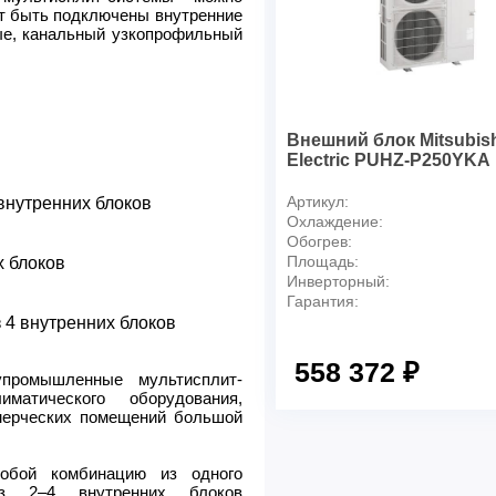
ут быть подключены внутренние
ные, канальный узкопрофильный
Внешний блок Mitsubish
Electric PUHZ-P250YKA
Артикул:
внутренних блоков
Охлаждение:
Обогрев:
Площадь:
х блоков
Инверторный:
Гарантия:
 4 внутренних блоков
558 372 ₽
упромышленные мультисплит-
атического оборудования,
мерческих помещений большой
 собой комбинацию из одного
з 2–4 внутренних блоков