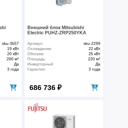
наружного блока, дБ(А)
55
 наружного блока, дБ(А)
57
ра наружного воздуха в режиме
-15
shi
Внешний блок Mitsubishi
ура наружного воздуха в режиме
Electric PUHZ-ZRP250YKA
46
ра наружного воздуха в режиме
sku-3557
Артикул:
sku-2299
-20
19 кВт
Охлаждение:
22 кВт
ура наружного воздуха в режиме
20 кВт
Обогрев:
25 кВт
24
200 м²
Площадь:
220 м²
ровода от наружного до внутреннего
Да
Инверторный:
Да
100
3 года
Гарантия:
3 года
жный блок (мм)
1428x1080x480
172
686 736 ₽