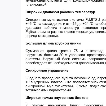
мультисплит-системы для кондиционировани
планировкой.
Широкий диапазон рабочих температур
Синхронные мультисплит-системы FUJITSU раб
+46 °C на охлаждение и от –15 до +24 °C на об
диапазон рабочих температур позволяет пр
Fujitsu в самых разных климатических условиях,
период межсезонья.
Большая длина трубной линии
Суммарная длина трассы 75 м и перепад 
наружным блоками 30 м упрощают проектирова
системы. Наружный блок системы заправлен
освобождает от необходимости дополнительно д
Синхронное управление
С одного проводного пульта возможно одновре
16 внутренних блоков. Это позволяет значите
синхронной мультисистемы. Схема подключе
техническими параметрами.
Широкая гамма внутренних блоков
К одному наружному блоку синхронной м