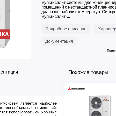
мультисплит-системы для кондицион
помещений с нестандартной планиро
диапазон рабочих температур Синхр
мультисплит-...
Подробное описание
Характер
Документация
Предл
ментация
Похожие товары
ит-систем является наиболее
Тип хладагента
их монообъемных помещений.
Производительность, охлаж
ляет использовать синхронные
Производительность, нагрев