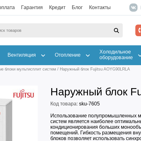
оплата
Гарантия
Кредит
Блог
Контакты
Холодильное
Вентиляция
Отопление
оборудование
е блоки мультисплит систем
/
Наружный блок Fujitsu AOYG90LRLA
Наружный блок F
Код товара:
sku-7605
Использование полупромышленных м
систем является наиболее оптимальн
кондиционирования больших монооб
помещений. Гибкость размещения вн
блоков позволяет использовать синх