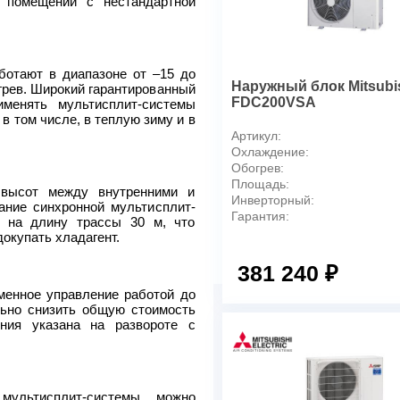
я помещений с нестандартной
Минимальный уровень шума 
Максимальный уровень шума
Мин. допустимая температу
отают в диапазоне от –15 до
охлаждения, °С
Наружный блок Mitsubi
огрев. Широкий гарантированный
Макс. допустимая температ
FDC200VSA
именять мультисплит-системы
охлаждения, °С
 в том числе, в теплую зиму и в
Мин. допустимая температу
Артикул:
обогрева °С
Охлаждение:
Макс. допустимая температ
Обогрев:
обогрева °С
Площадь:
высот между внутренними и
Максимальная длина трубоп
Инверторный:
ние синхронной мультисплит-
блока, м
Гарантия:
 на длину трассы 30 м, что
Габариты (В x Ш x Г), нару
окупать хладагент.
Вес наружного блока, кг
381 240 ₽
менное управление работой до
льно снизить общую стоимость
ния указана на развороте с
ультисплит-системы можно