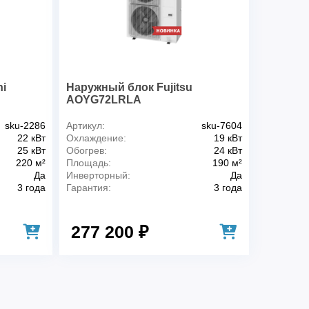
i
Наружный блок Fujitsu
AOYG72LRLA
sku-2286
Артикул:
sku-7604
22 кВт
Охлаждение:
19 кВт
25 кВт
Обогрев:
24 кВт
220 м²
Площадь:
190 м²
Да
Инверторный:
Да
3 года
Гарантия:
3 года
277 200 ₽