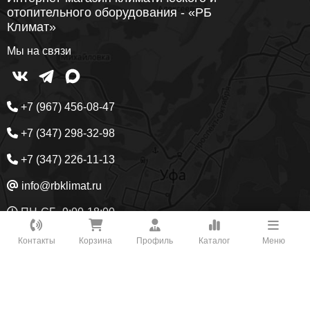
отопительного оборудования - «РБ
Климат»
Мы на связи
+7 (967) 456-08-47
+7 (347) 298-32-98
+7 (347) 226-11-13
info@rbklimat.ru
ПН-СБ, 9:00-18:00
Как вам удобнее с нами связаться?
Кондиционеры
Вентиляция
Отопление
Контакты
Корзина
Профиль
Каталог
Меню
ВКонтакте
Заморозка
WhatsApp
Главная
Услуги
О компании