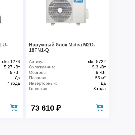
37 кг
 (В*Ш*Г)
0,58*0,81*0,28 м
37 кг
0.58 м
0.28 м
LU-
Наружный блок Midea M2O-
0.81 м
18FN1-Q
итель
Нет
sku-1276
Артикул:
sku-8722
5,27 кВт
Охлаждение:
5.3 кВт
кте
Да
5 кВт
Обогрев:
6 кВт
Да
Площадь:
53 м²
Дистанционное
4 года
Инверторный:
Да
беспроводное
Гарантия:
3 года
духа (вблизи пульта
Да
73 610 ₽