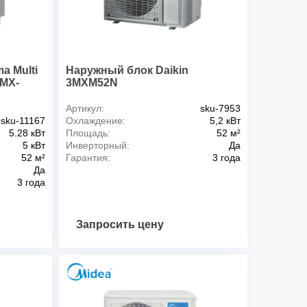
3 года
КНР
обогрева
6,3000 кВт
охлаждения
6.5 кВт
a Multi
Наружный блок Daikin
ьность обогрева
6 кВт
RMX-
3MXM52N
ьность охлаждения
5.2 кВт
Артикул:
sku-7953
sku-11167
Охлаждение:
5,2 кВт
Да
5.28 кВт
Площадь:
52 м²
Да
5 кВт
Инверторный:
Да
52 м²
Гарантия:
3 года
Да
Да
3 года
Да
емых внутр. блоков
2
Запросить цену
 внутр. и внешним блоками
15 м
Вертикальное
я
220 - 240 В
Настенная наружняя
ассы)
9 м