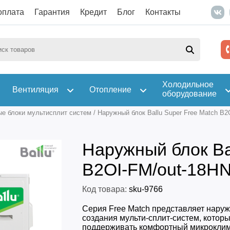
оплата
Гарантия
Кредит
Блог
Контакты
Холодильное
Вентиляция
Отопление
оборудование
е блоки мультисплит систем
/
Наружный блок Ballu Super Free Match B
Наружный блок Ba
B2OI-FM/out-18H
Код товара:
sku-9766
Серия Free Match представляет наруж
создания мульти-сплит-систем, котор
поддерживать комфортный микроклим