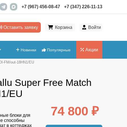
+7 (967) 456-08-47
+7 (347) 226-11-13
Оставить заявку
Корзина
Войти
Акции
Новинки
Популярные
2OI-FM/out-18HN1/EU
llu Super Free Match
N1/EU
74 800 ₽
ные блоки для
ые способны
ат в коттеджах