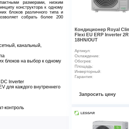
Гарантийный срок
пактными размерами, низким
инципу конструктора к одному
Страна производства
их блоков различного типа и
Производительность
озволяет собрать более 200
Макс. производительность 
Макс. производительность 
Кондиционер Royal Clim
Номинальная производител
Flexi EU ERP Inverter 2
18HN/OUT
Номинальная производител
ссетный, канальный,
Режимы
Артикул:
Режим SLEEP
па
Охлаждение:
х блоков на выбор к одному
Режим обогрева
Обогрев:
Площадь:
Режим осушения
C
Инверторный:
Технологии
Гарантия:
Инверторная технология
DC Inverter
V для каждого внутреннего
Монтажные
Макс. количество подключа
Запросить цену
Макс. перепад высот между
т-контроль
Вариант размещения
Напряжение электропитани
Вид установки (крепления)
Макс. длина магистрали (тр