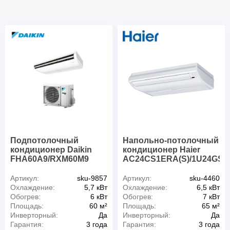
Подпотолочный
Напольно-потолочный
кондиционер Daikin
кондиционер Haier
FHA60A9/RXM60M9
AC24CS1ERA(S)/1U24GS
Артикул:
sku-9857
Артикул:
sku-4460
Охлаждение:
5,7 кВт
Охлаждение:
6,5 кВт
Обогрев:
6 кВт
Обогрев:
7 кВт
Площадь:
60 м²
Площадь:
65 м²
Инверторный:
Да
Инверторный:
Да
Гарантия:
3 года
Гарантия:
3 года