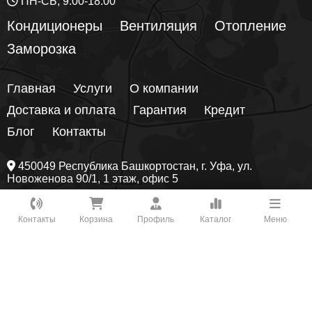
ПН-СБ, 9:00-18:00
Кондиционеры
Вентиляция
Отопление
Заморозка
Главная
Услуги
О компании
Доставка и оплата
Гарантия
Кредит
Блог
Контакты
450049
Республика Башкортостан
, г.
Уфа
, ул.
Новоженова 90/1
, 1 этаж, офис 5
Как вам удобнее с нами связаться?
Предложения на сайте не являются публичной офертой! Цены
могут поменяться, они уточняются менеджером на этапе
Контакты
Корзина
Профиль
Каталог
Меню
заказа.
Подробнее
ВКонтакте
Наш сайт использует сервис Yandex SmartCaptcha, поэтому
мы вынуждены осуществлять сбор и обработку технических
данных о Вашем устройстве
Подробнее
WhatsApp
Telegram