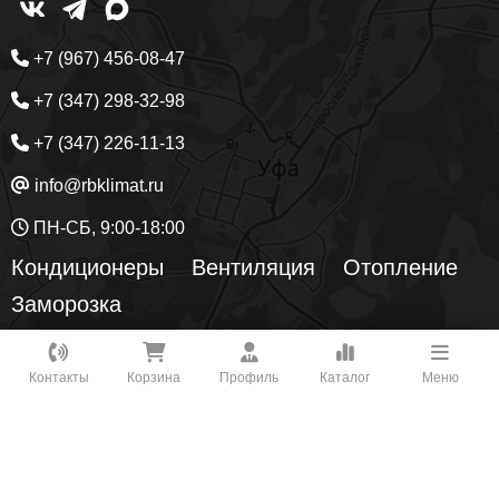
+7 (967) 456-08-47
+7 (347) 298-32-98
+7 (347) 226-11-13
info@rbklimat.ru
ПН-СБ, 9:00-18:00
Кондиционеры
Вентиляция
Отопление
Заморозка
Как вам удобнее с нами связаться?
Главная
Услуги
О компании
Контакты
Корзина
Профиль
Каталог
Меню
Доставка и оплата
Гарантия
Кредит
ВКонтакте
Блог
Контакты
WhatsApp
450049
Республика Башкортостан
, г.
Уфа
, ул.