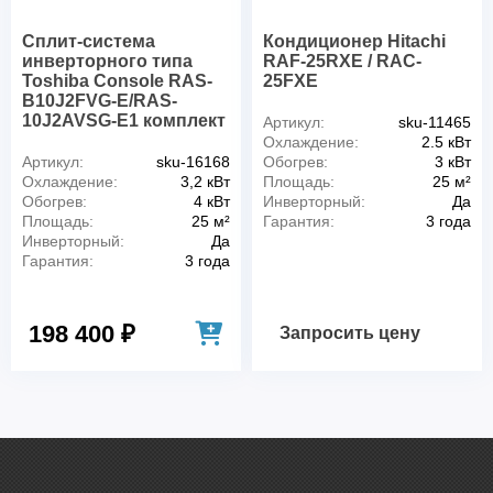
Сплит-система
Кондиционер Hitachi
инверторного типа
RAF-25RXE / RAC-
Toshiba Console RAS-
25FXE
B10J2FVG-E/RAS-
10J2AVSG-E1 комплект
Артикул:
sku-11465
Охлаждение:
2.5 кВт
Артикул:
sku-16168
Обогрев:
3 кВт
Охлаждение:
3,2 кВт
Площадь:
25 м²
Обогрев:
4 кВт
Инверторный:
Да
Площадь:
25 м²
Гарантия:
3 года
Инверторный:
Да
Гарантия:
3 года
198 400 ₽
Запросить цену