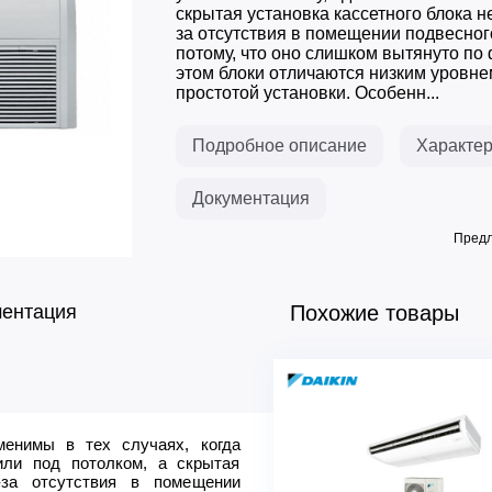
скрытая установка кассетного блока н
за отсутствия в помещении подвесног
потому, что оно слишком вытянуто по
этом блоки отличаются низким уровне
простотой установки. Особенн...
Подробное описание
Характер
Документация
Предл
ментация
Похожие товары
менимы в тех случаях, когда
Источник питания Ф/В/Гц
или под потолком, а скрытая
Максимальный ток, А
-за отсутствия в помещении