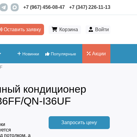
+7 (967) 456-08-47
+7 (347) 226-11-13
Оставить заявку
Корзина
Войти
Акции
Новинки
Популярные
UF
чный кондиционер
I36FF/QN-I36UF
Запросить цену
ки
уется
д потолком, а