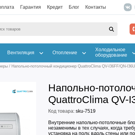
оплата
Гарантия
Кредит
Блог
Контакты
Холодильное
Вентиляция
Отопление
оборудование
неры
/
Напольно-потолочный кондиционер QuattroClima QV-I36FF/QN-I36
Напольно-потоло
QuattroClima QV-
Код товара:
sku-7519
Внутренние напольно-потолочные бло
незаменимы в тех случаях, когда треб
установка на полу, вдоль стены или по