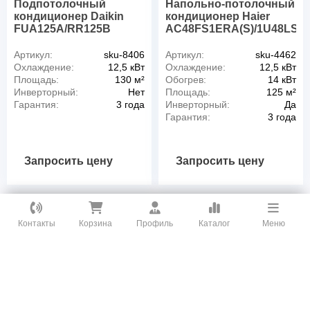
Подпотолочный
Напольно-потолочный
кондиционер Daikin
кондиционер Haier
FUA125A/RR125B
AC48FS1ERA(S)/1U48LS1
Артикул:
sku-8406
Артикул:
sku-4462
Охлаждение:
12,5 кВт
Охлаждение:
12,5 кВт
Площадь:
130 м²
Обогрев:
14 кВт
Инверторный:
Нет
Площадь:
125 м²
Гарантия:
3 года
Инверторный:
Да
Гарантия:
3 года
Запросить цену
Запросить цену
Как вам удобнее с нами связаться?
Контакты
Корзина
Профиль
Каталог
Меню
ВКонтакте
WhatsApp
Оставить заявку