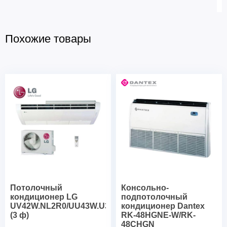
Похожие товары
Потолочный
Консольно-
кондиционер LG
подпотолочный
UV42W.NL2R0/UU43W.U32R0
кондиционер Dantex
(3 ф)
RK-48HGNE-W/RK-
48CHGN