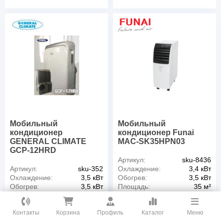
Мобильный
Мобильный
кондиционер
кондиционер Funai
GENERAL CLIMATE
MAC-SK35HPN03
GCP-12HRD
Артикул:
sku-8436
Артикул:
sku-352
Охлаждение:
3,4 кВт
Охлаждение:
3,5 кВт
Обогрев:
3,5 кВт
Обогрев:
3,5 кВт
Площадь:
35 м²
Площадь:
31 м²
Инверторный:
Нет
Как вам удобнее с нами связаться?
Инверторный:
Нет
Гарантия:
3 года
Контакты
Корзина
Профиль
Каталог
Меню
Гарантия:
1 год