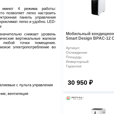
Теплопроизводительность, 
Номинальный ток (охлажд./о
 имеют 4 режима работы:
что позволяет легко настроить
Номинальная мощность (охл
ктронная панель управления
Расход воздуха(макс), м3/ч
оклимат легко и удобно. LED-
Производительность по осу
.
Уровень шума ДБ(А)
Мобильный кондиционе
значительно снижает уровень
Степень защиты
ические вертикальные жалюзи
Smart Design BPAC-12 
з любой точки помещения.
Класс электрозащиты
изкое электропотребление во
Артикул:
Класс энергоэффективности
Охлаждение:
Хладагент
Площадь:
Марка компрессора
Инверторный:
Заводская заправка R410A (
Гарантия:
Вес нетто, кг
Размер прибора (ШхВхГ), 
30 950 ₽
Вес брутто, кг
вляемые с пульта управления
Размер прибора в упаковке
ние, вентиляция
Подключение к сети
Диаметр гофрошланга мм
Длина гофрошланга мм
Выбросной патрубок мм