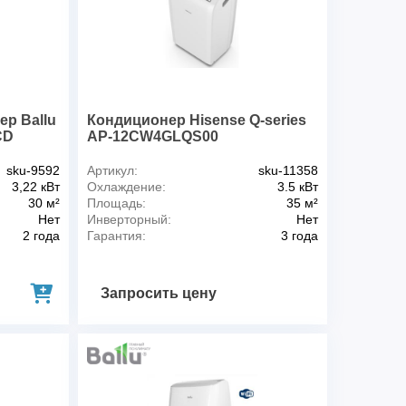
кВт
2,7
богрев), А
4,13/4,2
ажд./обогрев) Вт
950/903
330
шению л/ч
1,5
51/46/43
р Ballu
Кондиционер Hisense Q-series
IPX0
CD
AP-12CW4GLQS00
I класс
sku-9592
Артикул:
sku-11358
 (охлажд.)
A/А
3,22 кВт
Охлаждение:
3.5 кВт
R410A
30 м²
Площадь:
35 м²
Rechi
Нет
Инверторный:
Нет
до 5м), гр
530
2 года
Гарантия:
3 года
26
мм
289x655x490
Запросить цену
30
 (ШхВхГ), мм
352x884x552
в розетку
130
2000
190x75