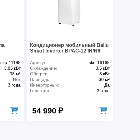
3x1,5
10
ma
Кондиционер мобильный Ballu
Smart Inverter BPAC-12 IN/N6
sku-11198
Артикул:
sku-16165
3.85 кВт
Охлаждение:
3,5 кВт
38 м²
Обогрев:
3 кВт
Нет
Площадь:
30 м²
3 года
Инверторный:
Да
Гарантия:
3 года
54 990 ₽