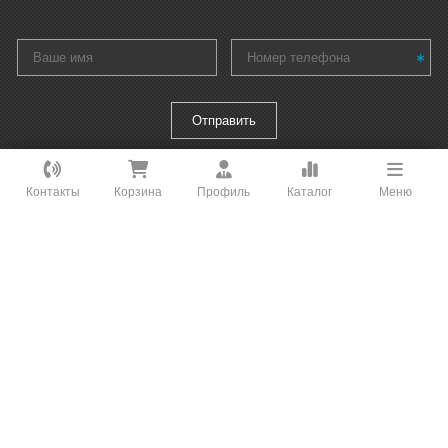
Как вам удобнее с нами связаться?
Контакты
Корзина
Профиль
Каталог
Меню
ВКонтакте
WhatsApp
Интернет-магазин климатического и
отопительного оборудования - «РБ
Telegram
Климат»
Онлайн Чат
Мы на связи
Заказать звонок