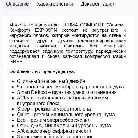
Описание
Характеристики
Документация
Модель кондиционера ULTIMA COMFORT (Ультима
Комфорт) EXP-09PN состоит из внутреннего и
наружного блоков, которые монтируются на стене и
соединены друг с другом теплоизолированными
медными трубками. Система без инвертора
поддерживает заданную температуру, периодически
останавливая и снова запуская компрессор марки
GREE.
Особенности и преимущества:
Стильный элегантный дизайн
5 скоростей вентилятора внутреннего воздуха
Smart Defrost – функция умного оттаивания
AClean - cамоочистка замораживанием
внутреннего блока
Sleep – режим комфортного сна
Quiet – режим минимального уровня шума
Eco – режим энергосбережения
От 20 дБ(А) минимальный уровень шума
A/A класс энергоэффективности
Эргономичный пульт управления