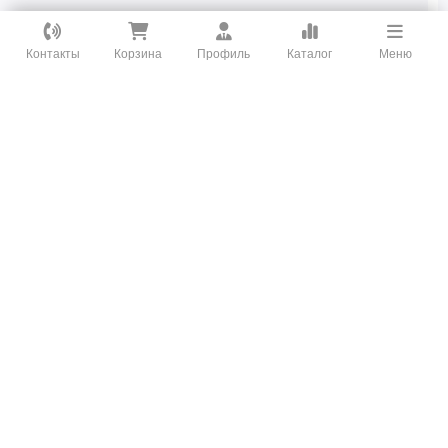
Как вам удобнее с нами связаться?
Контакты
Корзина
Профиль
Каталог
Меню
ВКонтакте
WhatsApp
Telegram
Онлайн Чат
Заказать звонок
Позвонить
+7 (967) 456-08-47
Отмена