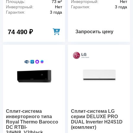
Площадь:
73 м²
Инверторный:
Нет
Инверторный:
Нет
Гарантия:
3 года
Гарантия:
3 года
74 490 ₽
Запросить цену
Сплит-система
Сплит-система LG
инверторного типа
серии DELUXE PRO
Royal Thermo Barocco
DUAL Inverter H24S1D
DC RTBI-
(комплект)
24HN8_V2/black