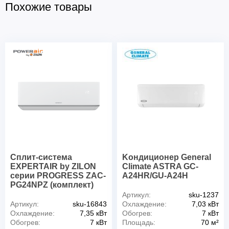
Похожие товары
Сплит-система
Kондиционер General
EXPERTAIR by ZILON
Climate ASTRA GC-
серии PROGRESS ZAC-
A24HR/GU-A24H
PG24NPZ (комплект)
Артикул:
sku-1237
Артикул:
sku-16843
Охлаждение:
7,03 кВт
Охлаждение:
7,35 кВт
Обогрев:
7 кВт
Обогрев:
7 кВт
Площадь:
70 м²