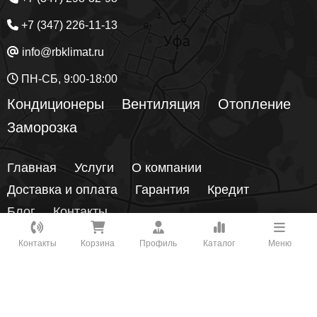
+7 (347) 226-11-13
info@rbklimat.ru
ПН-СБ, 9:00-18:00
Кондиционеры
Вентиляция
Отопление
Заморозка
Главная
Услуги
О компании
Доставка и оплата
Гарантия
Кредит
Блог
Контакты
Как вам удобнее с нами связаться?
Контакты
Корзина
Профиль
Каталог
Меню
450049
Республика Башкортостан
, г.
Уфа
, ул.
ВКонтакте
Новоженова 90/1
, 1 этаж, офис 5
Предложения на сайте не являются публичной офертой! Цены
WhatsApp
могут поменяться, они уточняются менеджером на этапе
заказа.
Подробнее