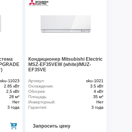
кг
27,9
нта R410A, г
600
адагента, г/м
25
вой трубы, дюйм
1/4"+3/8"
4х2,5
3х2,5
внутр
сы, м
25
стема
Кондиционер Mitsubishi Electric
от, м
10
UPGRADE
MSZ-EF35VEW (white)/MUZ-
)
EF35VE
sku-11023
Артикул:
sku-1021
2.85 кВт
Охлаждение:
3.5 кВт
2,5 кВт
Обогрев:
4 кВт
28 м²
Площадь:
35 м²
Нет
Инверторный:
Нет
3 года
Гарантия:
3 года
Запросить цену