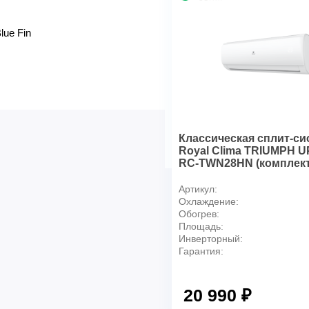
Вес брутто внешнего блока, 
Заводская заправка хладаге
ue Fin
Дополнительная заправка хл
Диаметр жидкостной и газо
Кабель межблочный, мм2
Силовой кабель, мм2
Сторона подключения
Максимальная длинна трас
Классическая сплит-си
Максимальный перепад выс
Royal Clima TRIUMPH 
RC-TWN28HN (комплект
Артикул:
Охлаждение:
Обогрев:
Площадь:
Инверторный:
Гарантия:
20 990 ₽