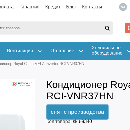
оплата
Гарантия
Кредит
Блог
Контакты
Холодильное
Вентиляция
Отопление
оборудование
ционер Royal Clima VELA Inverter RCI-VNR37HN
Кондиционер Royal
RCI-VNR37HN
Код товара:
sku-9340