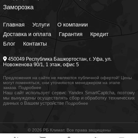
Заморозка
Главная
Услуги
О компании
Доставка и оплата
Гарантия
Кредит
Блог
Контакты
450049
Республика Башкортостан
, г.
Уфа
, ул.
Новоженова 90/1
, 1 этаж, офис 5
Предложения на сайте не являются публичной офертой! Цены
могут поменяться, они уточняются менеджером на этапе
заказа.
Подробнее
Наш сайт использует сервис Yandex SmartCaptcha, поэтому
мы вынуждены осуществлять сбор и обработку технических
данных о Вашем устройстве
Подробнее
© 2026 РБ Климат. Все права защищены