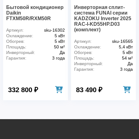
Бытовой кондиционер
Инверторная сплит-
Daikin
система FUNAI серии
FTXM50R/RXM50R
KADZOKU Inverter 2025
RAC-I-KD55HP.D03
(комплект)
Артикул:
sku-16302
Охлаждение:
5 кВт
Обогрев:
5 кВт
Артикул:
sku-16565
Площадь:
50 м²
Охлаждение:
5,4 кВт
Инверторный:
Да
Обогрев:
5 кВт
Гарантия:
3 года
Площадь:
54 м²
Инверторный:
Да
Гарантия:
3 года
332 800 ₽
83 490 ₽