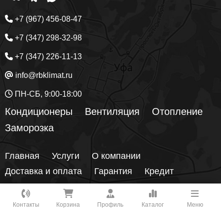
+7 (967) 456-08-47
+7 (347) 298-32-98
+7 (347) 226-11-13
info@rbklimat.ru
ПН-СБ, 9:00-18:00
Кондиционеры
Вентиляция
Отопление
Заморозка
Главная
Услуги
О компании
Доставка и оплата
Гарантия
Кредит
Блог
Контакты
Как вам удобнее с нами связаться?
Контакты
Корзина
Профиль
Каталог
Меню
450049
Республика Башкортостан
, г.
Уфа
, ул.
ВКонтакте
Новоженова 90/1
, 1 этаж, офис 5