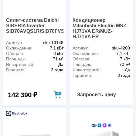
Сплит-система Daichi
Кондиционер
SIBERIA Inverter
Mitsubishi Electric MSZ-
SIB70AVQS1R/SIB70FVS1R
HJ71VA ER/MUZ-
HJ71VA ER
Артикул:
sku-13148
Охлаждение:
7,1 кВт
Артикул:
sku-4260
Обогрев:
8 кВт
Охлаждение:
7,1 кВт
Площадь:
71 м²
Обогрев:
7 кВт
Инверторный:
Да
Площадь:
70 м²
Гарантия:
3 года
Инверторный:
Да
Гарантия:
3 года
142 390 ₽
Запросить цену