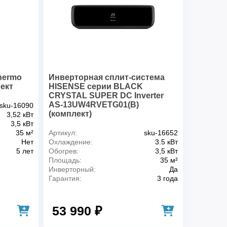
35 м²
25 Дб
нет
1.10 кВт
а
810х300х200 мм
770х555х300 мм
R-410A
hermo
Инверторная сплит-система
8.9 кг
ект
HISENSE серии BLACK
29.7 кг
CRYSTAL SUPER DC Inverter
AS-13UW4RVETG01(B)
sku-16090
тепло-холод
(комплект)
3,52 кВт
Есть
3,5 кВт
от
5 м
35 м²
Артикул:
sku-16652
и
A
Нет
Охлаждение:
3.5 кВт
5 лет
Обогрев:
3,5 кВт
Китай
Площадь:
35 м²
между блоками
10 м
Инверторный:
Да
ур (охлаждение)
от -18 до +43
Гарантия:
3 года
ур (обогрев)
от -7 до +24
53 990 ₽