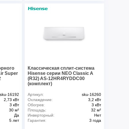
орного
Классическая сплит-система
Air Super
Hisense серии NEO Classic A
2
(R32) AS-12HR4RYDDC00
(комплект)
sku-16192
Артикул:
sku-16260
2,73 кВт
Охлаждение:
3,2 кВт
3 кВт
Обогрев:
3 кВт
30 м²
Площадь:
32 м²
Да
Инверторный:
Нет
5 лет
Гарантия:
3 года