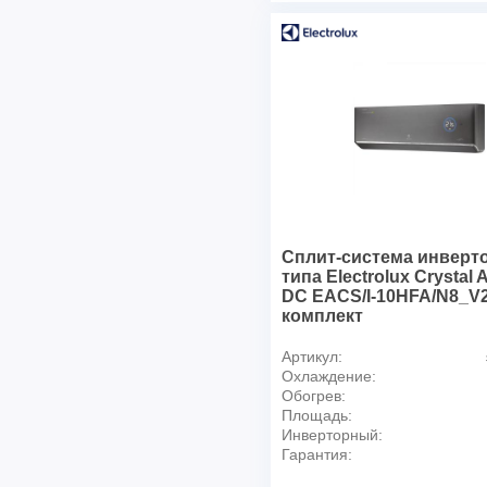
Сплит-система инверт
типа Electrolux Crystal 
DC EACS/I-10HFA/N8_V
комплект
Артикул:
Охлаждение:
Обогрев:
Площадь:
Инверторный:
Гарантия: