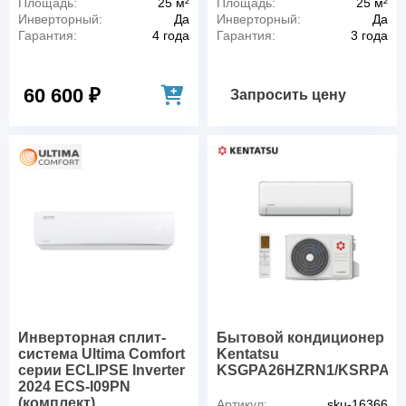
Площадь:
25 м²
Площадь:
25 м²
Инверторный:
Да
Инверторный:
Да
Гарантия:
4 года
Гарантия:
3 года
60 600 ₽
Запросить цену
Инверторная сплит-
Бытовой кондиционер
система Ultima Comfort
Kentatsu
серии ECLIPSE Inverter
KSGPA26HZRN1/KSRPA2
2024 ECS-I09PN
(комплект)
Артикул:
sku-16366