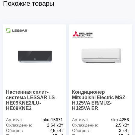
Похожие товары
Настенная сплит-
Кондиционер
система LESSAR LS-
Mitsubishi Electric MSZ-
HE09KNE2/LU-
HJ25VA ER/MUZ-
HE09KNE2
HJ25VA ER
Артикул:
sku-15671
Артикул:
sku-4256
Охлаждение:
2,64 кВт
Охлаждение:
2,5 кВт
Обогрев:
2,5 кВт
Обогрев:
3 кВт