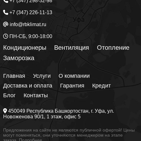
+7 (347) 298-32-98
+7 (347) 226-11-13
info@rbklimat.ru
ПН-СБ, 9:00-18:00
Кондиционеры
Вентиляция
Отопление
Заморозка
Главная
Услуги
О компании
Доставка и оплата
Гарантия
Кредит
Блог
Контакты
450049
Республика Башкортостан
, г.
Уфа
, ул.
Новоженова 90/1
, 1 этаж, офис 5
Предложения на сайте не являются публичной офертой! Цены
могут поменяться, они уточняются менеджером на этапе
заказа.
Подробнее