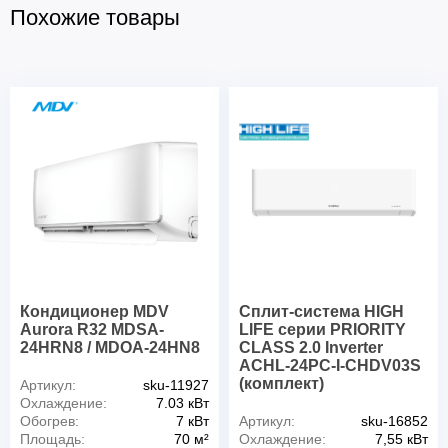
Похожие товары
Кондиционер MDV
Сплит-система HIGH
Aurora R32 MDSA-
LIFE серии PRIORITY
24HRN8 / MDOA-24HN8
CLASS 2.0 Inverter
ACHL-24PC-I-CHDV03S
(комплект)
Артикул:
sku-11927
Охлаждение:
7.03 кВт
Обогрев:
7 кВт
Артикул:
sku-16852
Площадь:
70 м²
Охлаждение:
7,55 кВт