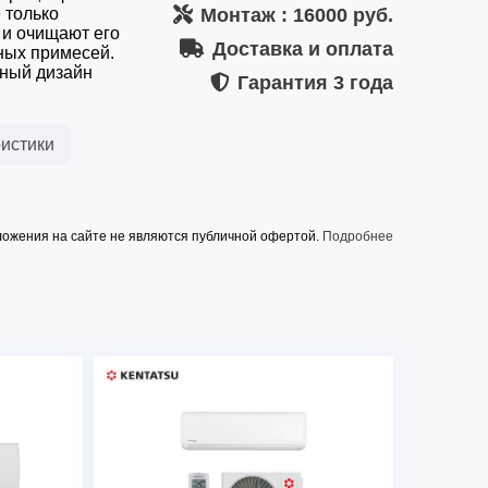
 только
Монтаж
: 16000 руб.
 и очищают его
Доставка и оплата
ных примесей.
ный дизайн
Гарантия
3 года
истики
ожения на сайте не являются публичной офертой.
Подробнее
1/220-240/50
 Вт
7030(1990~7500)
Вт
7180(2110~8500)
хлаждение/обогрев),
2190(620~2340)/1970(660~2650)