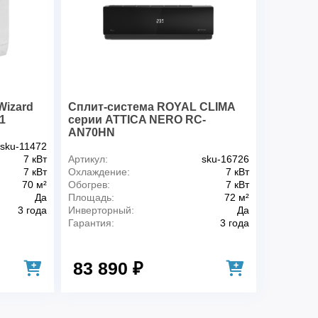
Wizard
Сплит-система ROYAL CLIMA
1
серии ATTICA NERO RC-
AN70HN
sku-11472
7 кВт
Артикул:
sku-16726
7 кВт
Охлаждение:
7 кВт
70 м²
Обогрев:
7 кВт
Да
Площадь:
72 м²
3 года
Инверторный:
Да
Гарантия:
3 года
83 890 ₽