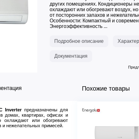
других помещениях. Кондиционеры не
охлаждают или обогревают воздух, но
от посторонних запахов и нежелатель
Особенности: Компактный и современ
Энергоэффективность ...
Подробное описание
Характер
Документация
Предл
ментация
Похожие товары
 Inverter
предназначены для
Электропитание, Ф/В/Гц
в домах, квартирах, офисах и
Холодопроизводительность,
о охлаждают или обогревают
Теплопроизводительность, 
ов и нежелательных примесей.
Потребляемая мощность (о
Вт