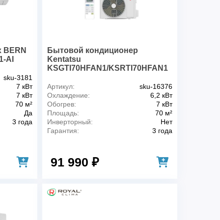
2.5
GMCC
рев), А
10.0(2.8~10.6) /9.1(3.0~12.1)
ур (охлаждение/
0~48/-15~24
x BERN
Бытовой кондиционер
-AI
Kentatsu
(L/M/H), дБ(А)
30/36/42
KSGTI70HFAN1/KSRTI70HFAN1
дБ(А)
62
sku-3181
жный блоки), кг
14/49
7 кВт
Артикул:
sku-16376
ужный блоки), кг
17/54
7 кВт
Охлаждение:
6,2 кВт
70 м²
Обогрев:
7 кВт
 (ШхВхГ), мм
1033x313x202
Да
Площадь:
70 м²
ШхВхГ), мм
902×650×315
3 года
Инверторный:
Нет
, дюйм
3/8
Гарантия:
3 года
юйм
5/8
, мм
16
91 990 ₽