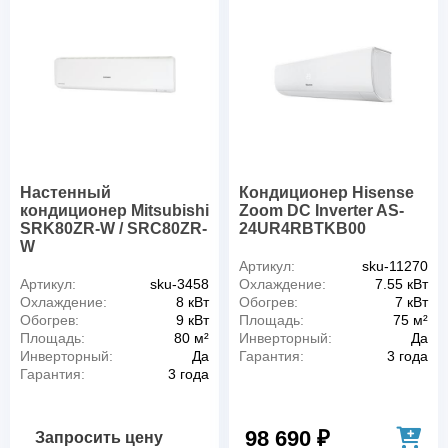
Настенный
Кондиционер Hisense
кондиционер Mitsubishi
Zoom DC Inverter AS-
SRK80ZR-W / SRC80ZR-
24UR4RBTKB00
W
Артикул:
sku-11270
Артикул:
sku-3458
Охлаждение:
7.55 кВт
Охлаждение:
8 кВт
Обогрев:
7 кВт
Обогрев:
9 кВт
Площадь:
75 м²
Площадь:
80 м²
Инверторный:
Да
Инверторный:
Да
Гарантия:
3 года
Гарантия:
3 года
98 690 ₽
Запросить цену