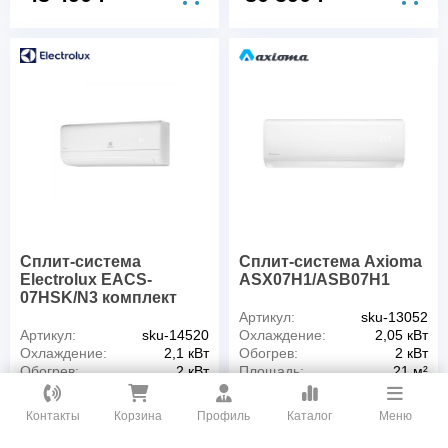
Сплит-система
Сплит-система Axioma
Electrolux EACS-
ASX07H1/ASB07H1
07HSK/N3 комплект
Артикул:
sku-13052
Артикул:
sku-14520
Охлаждение:
2,05 кВт
Охлаждение:
2,1 кВт
Обогрев:
2 кВт
Обогрев:
2 кВт
Площадь:
21 м²
Площадь:
20 м²
Инверторный:
Нет
Как вам удобнее с нами связаться?
Инверторный:
Нет
Гарантия:
3 года
Контакты
Корзина
Профиль
Каталог
Меню
Гарантия:
3 года
ВКонтакте