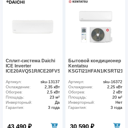
Сплит-система Daichi
Бытовой кондиционер
ICE Inverter
Kentatsu
ICE20AVQS1R/ICE20FVS1R
KSGTI21HFAN1/KSRTI21H
Артикул:
sku-13137
Артикул:
sku-16372
Охлаждение:
2,35 кВт
Охлаждение:
2,25 кВт
Обогрев:
2,5 кВт
Обогрев:
2 кВт
Площадь:
23 м²
Площадь:
20 м²
Инверторный:
Да
Инверторный:
Нет
Гарантия:
3 года
Гарантия:
3 года
43 490 ₽
30 590 ₽