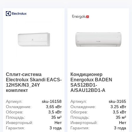
Сплит-система
Кондиционер
Electrolux Skandi EACS-
Energolux BADEN
12HSK/N3_24Y
SAS12BD1-
комплект
A/SAU12BD1-A
Артикул:
sku-16158
Артикул:
sku-3165
Охлаждение:
3,65 кВт
Охлаждение:
3.25 кВт
Обогрев:
3,5 кВт
Обогрев:
3,5 кВт
Площадь:
35 м²
Площадь:
35 м²
Инверторный:
Нет
Инверторный:
Нет
Гарантия:
3 года
Гарантия:
3 года