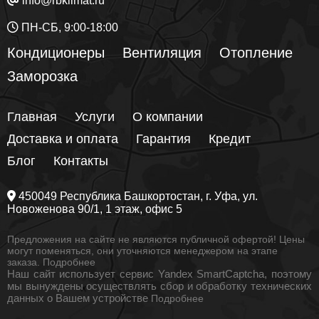
info@rbklimat.ru
ПН-СБ, 9:00-18:00
Кондиционеры
Вентиляция
Отопление
Заморозка
Главная
Услуги
О компании
Доставка и оплата
Гарантия
Кредит
Блог
Контакты
450049
Республика Башкортостан
, г.
Уфа
, ул.
Новоженова 90/1
, 1 этаж, офис 5
Предложения на сайте не являются публичной офертой! Цены
могут поменяться, они уточняются менеджером на этапе
заказа.
Подробнее
Наш сайт использует сервис Yandex SmartCaptcha, поэтому
мы вынуждены осуществлять сбор и обработку технических
данных о Вашем устройстве
Подробнее