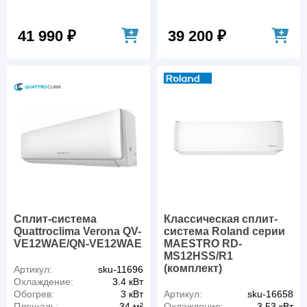
41 990 ₽
39 200 ₽
Сплит-система
Классическая сплит-
Quattroclima Verona QV-
система Roland серии
VE12WAE/QN-VE12WAE
MAESTRO RD-
MS12HSS/R1
(комплект)
Артикул:
sku-11696
Охлаждение:
3.4 кВт
Обогрев:
3 кВт
Артикул:
sku-16658
Площадь:
34 м²
Охлаждение:
3.53 кВт