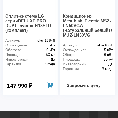
Сплит-система LG
Кондиционер
серииDELUXE PRO
Mitsubishi Electric MSZ-
DUAL Inverter H18S1D
LN50VGW
(комплект)
(Натуральный белый) /
MUZ-LN50VG
Артикул:
sku-16846
Охлаждение:
5 кВт
Артикул:
sku-1061
Обогрев:
6 кВт
Охлаждение:
5 кВт
Площадь:
50 м²
Обогрев:
6 кВт
Инверторный:
Да
Площадь:
50 м²
Гарантия:
3 года
Инверторный:
Да
Гарантия:
3 года
147 990 ₽
Запросить цену