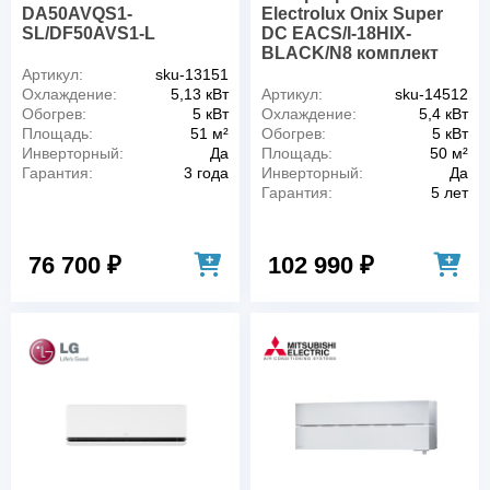
DA50AVQS1-
Electrolux Onix Super
SL/DF50AVS1-L
DC EACS/I-18HIX-
BLACK/N8 комплект
Артикул:
sku-13151
Охлаждение:
5,13 кВт
Артикул:
sku-14512
Обогрев:
5 кВт
Охлаждение:
5,4 кВт
Площадь:
51 м²
Обогрев:
5 кВт
Инверторный:
Да
Площадь:
50 м²
Гарантия:
3 года
Инверторный:
Да
Гарантия:
5 лет
76 700 ₽
102 990 ₽