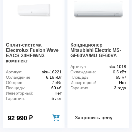
Сплит-система
Кондиционер
Electrolux Fusion Wave
Mitsubishi Electric MS-
EACS-24HFW/N3
GF60VA/MU-GF60VA
комплект
Артикул:
sku-1018
Артикул:
sku-16221
Охлаждение:
6.5 кВт
Охлаждение:
6.16 кВт
Площадь:
65 м²
Обогрев:
7 кВт
Инверторный:
Нет
Площадь:
60 м²
Гарантия:
3 года
Инверторный:
Нет
Гарантия:
5 лет
92 990 ₽
Запросить цену