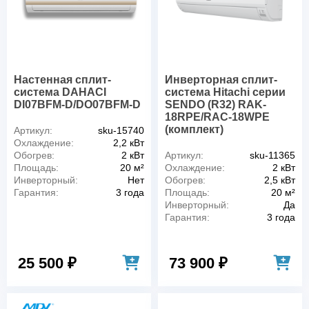
Настенная сплит-
Инверторная сплит-
система DAHACI
система Hitachi серии
DI07BFM-D/DO07BFM-D
SENDO (R32) RAK-
18RPE/RAC-18WPE
(комплект)
Артикул:
sku-15740
Охлаждение:
2,2 кВт
Обогрев:
2 кВт
Артикул:
sku-11365
Площадь:
20 м²
Охлаждение:
2 кВт
Инверторный:
Нет
Обогрев:
2,5 кВт
Гарантия:
3 года
Площадь:
20 м²
Инверторный:
Да
Гарантия:
3 года
25 500 ₽
73 900 ₽