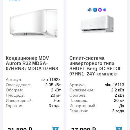
Кондиционер MDV
Сплит-система
Aurora R32 MDSA-
инверторного типа
07HRN8 / MDOA-07HN8
SHUFT Berg DC SFTOI-
07HN1_24Y комплект
Артикул:
sku-11923
Охлаждение:
2.05 кВт
Артикул:
sku-16113
Обогрев:
2 кВт
Охлаждение:
2,2 кВт
Площадь:
20 м²
Обогрев:
2 кВт
Инверторный:
Нет
Площадь:
20 м²
Гарантия:
3 года
Инверторный:
Да
Гарантия:
3 года