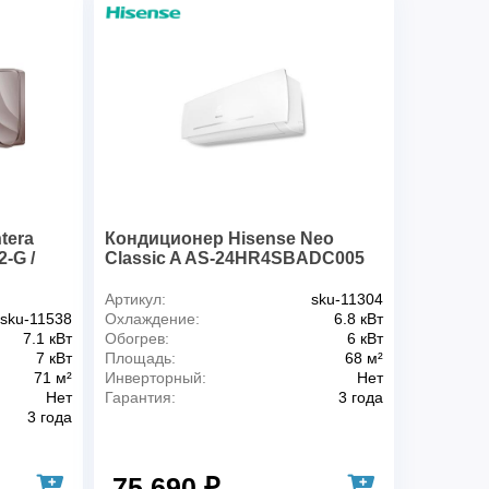
дкости, Ø, мм
9.5
а, Ø, мм
15.9
ы, м
55
от, м
30
1050x238x290
940x320x990
13
tera
Кондиционер Hisense Neo
70
-G /
Classic A AS-24HR4SBADC005
Артикул:
sku-11304
sku-11538
Охлаждение:
6.8 кВт
7.1 кВт
Обогрев:
6 кВт
7 кВт
Площадь:
68 м²
71 м²
Инверторный:
Нет
Нет
Гарантия:
3 года
3 года
75 690 ₽