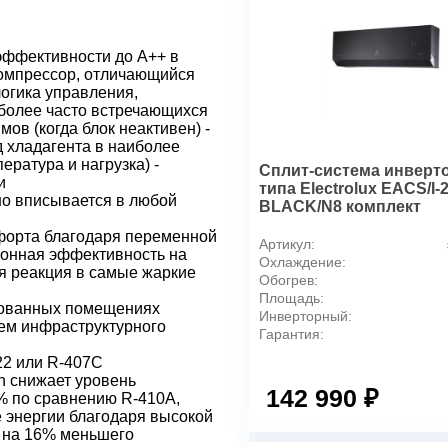
Основные характеристик
Основные режимы работы
эффективности до A++ в
Хладагент
компрессор, отличающийся
огика управления,
Инверторная технология
более часто встречающихся
Для помещения площадью,
ов (когда блок неактивен) -
Производительность
 хладагента в наиболее
ература и нагрузка) -
Электропитание, ф / В / Гц
Сплит-система инверт
и
Холодопроизводительность,
типа Electrolux EACS/I
но вписывается в любой
BLACK/N8 комплект
Теплопроизводительность, 
Коэффициент сезонной эне
форта благодаря переменной
Артикул:
зонная эффективность на
Класс сезонной энергоэффе
Охлаждение:
я реакция в самые жаркие
Коэффициент сезонной эне
Обогрев:
Площадь:
Класс сезонной энергоэффе
рованных помещениях
Инверторный:
ем инфраструктурного
Технические характеристик
Гарантия:
Диапазон рабочих температ
22 или R-407C
Диапазон рабочих температу
on снижает уровень
142 990 ₽
Уровень звукового давления
% по сравнению R-410A,
 энергии благодаря высокой
Уровень звукового давления
и на 16% меньшего
Расход воздуха, ВБ, нагрев,