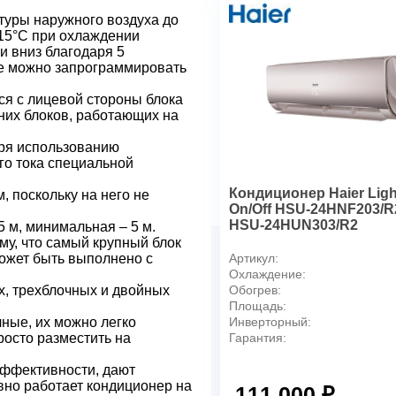
Трубопровод хладагента
уры наружного воздуха до
Трубопровод со стороны жи
-15°С при охлаждении
и вниз благодаря 5
Трубопровод со стороны газ
ые можно запрограммировать
Максимальная длина трасс
Максимальный перепад выс
я с лицевой стороны блока
их блоков, работающих на
Габариты
Габариты, ВБ, ШхГхВ, мм
ря использованию
Габариты, НБ, ШхГхВ, мм
го тока специальной
Вес нетто, ВБ, кг
Кондиционер Haier Ligh
 поскольку на него не
Вес нетто, НБ, кг
On/Off HSU-24HNF203/R2
HSU-24HUN303/R2
 м, минимальная – 5 м.
му, что самый крупный блок
Артикул:
может быть выполнено с
Охлаждение:
Обогрев:
х, трехблочных и двойных
Площадь:
Инверторный:
ные, их можно легко
Гарантия:
росто разместить на
эффективности, дают
вно работает кондиционер на
111 000 ₽