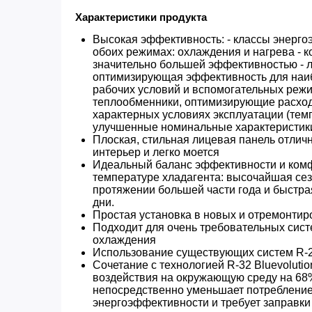
Характеристики продукта
Высокая эффективность: - классы энерго
обоих режимах: охлаждения и нагрева - 
значительно большей эффективностью - л
оптимизирующая эффективность для наи
рабочих условий и вспомогательных режим
теплообменники, оптимизирующие расход
характерных условиях эксплуатации (темп
улучшенные номинальные характеристик
Плоская, стильная лицевая панель отлич
интерьер и легко моется
Идеальный баланс эффективности и ком
температуре хладагента: высочайшая се
протяжении большей части года и быстра
дни.
Простая установка в новых и отремонти
Подходит для очень требовательных сист
охлаждения
Использование существующих систем R-
Сочетание с технологией R-32 Bluevoluti
воздействия на окружающую среду на 68
непосредственно уменьшает потребление
энергоэффективности и требует заправк