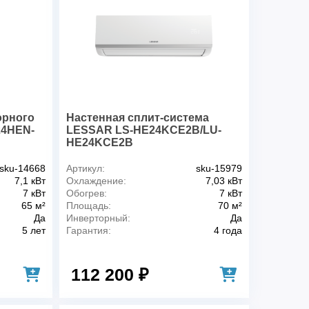
и
Охлаждение/нагрев
R32
Да
 м2
70
3~, 380-415В, 50Гц
орного
Настенная сплит-система
 кВт
6.8
-24HEN-
LESSAR LS-HE24KCE2B/LU-
HE24KCE2B
кВт
7.5
ргоэффективности, охл., ESEER
6.58
sku-14668
Артикул:
sku-15979
ктивности, охл.
A++
7,1 кВт
Охлаждение:
7,03 кВт
ргоэффективности, обогрев, SCOP
4.02
7 кВт
Обогрев:
7 кВт
65 м²
Площадь:
70 м²
ктивности, обогрев
A+
Да
Инверторный:
Да
и
5 лет
Гарантия:
4 года
ур, охлаждение, °C
-20~52
р, нагрев, °C
-20~18
112 200 ₽
, ВБ, охлаждение, дБ(А)
45/40
, НБ, охлаждение, дБ(А)
46
 м3/ч
1080 / 960 / 840