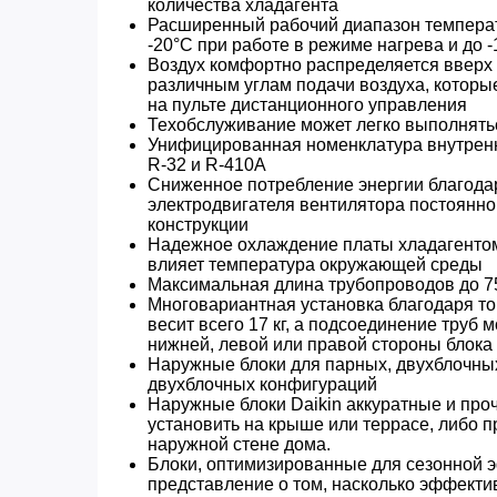
количества хладагента
Расширенный рабочий диапазон температ
-20°C при работе в режиме нагрева и до 
Воздух комфортно распределяется вверх 
различным углам подачи воздуха, котор
на пульте дистанционного управления
Техобслуживание может легко выполнятьс
Унифицированная номенклатура внутренн
R-32 и R-410A
Сниженное потребление энергии благода
электродвигателя вентилятора постоянно
конструкции
Надежное охлаждение платы хладагентом,
влияет температура окружающей среды
Максимальная длина трубопроводов до 75
Многовариантная установка благодаря то
весит всего 17 кг, а подсоединение труб 
нижней, левой или правой стороны блока
Наружные блоки для парных, двухблочны
двухблочных конфигураций
Наружные блоки Daikin аккуратные и проч
установить на крыше или террасе, либо п
наружной стене дома.
Блоки, оптимизированные для сезонной 
представление о том, насколько эффекти