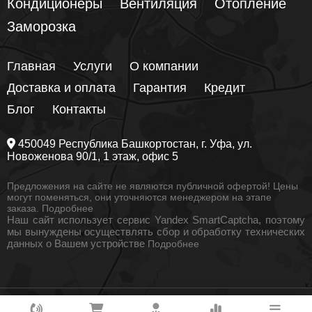
Кондиционеры
Вентиляция
Отопление
Заморозка
Главная
Услуги
О компании
Доставка и оплата
Гарантия
Кредит
Блог
Контакты
450049
Республика Башкортостан
, г.
Уфа
, ул.
Новоженова 90/1
, 1 этаж, офис 5
Предложения на сайте не являются публичной офертой! Цены
могут поменяться, они уточняются менеджером на этапе
заказа.
Подробнее
Наш сайт использует сервис Yandex SmartCaptcha, поэтому
мы вынуждены осуществлять сбор и обработку технических
данных о Вашем устройстве
Подробнее
© 2026 РБ Климат. Все права защищены
Как вам удобнее с нами связаться?