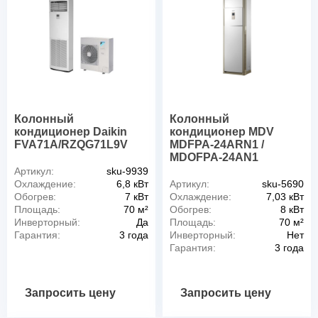
Колонный
Колонный
кондиционер Daikin
кондиционер MDV
FVA71A/RZQG71L9V
MDFPA-24ARN1 /
MDOFPA-24AN1
Артикул:
sku-9939
Охлаждение:
6,8 кВт
Артикул:
sku-5690
Обогрев:
7 кВт
Охлаждение:
7,03 кВт
Площадь:
70 м²
Обогрев:
8 кВт
Инверторный:
Да
Площадь:
70 м²
Гарантия:
3 года
Инверторный:
Нет
Гарантия:
3 года
Запросить цену
Запросить цену