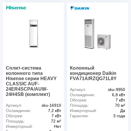
Сплит-система
Колонный
колонного типа
кондиционер Daikin
Hisense серии HEAVY
FVA71A/RZQG71L8Y
CLASSIC AUF-
24ER4SCPA/AUW-
Артикул:
sku-9950
24H4SB (комплект)
Охлаждение:
6,8 кВт
Обогрев:
7 кВт
Артикул:
sku-16910
Площадь:
70 м²
Охлаждение:
7,2 кВт
Инверторный:
Да
Обогрев:
7 кВт
Гарантия:
3 года
Площадь:
72 м²
Инверторный:
Нет