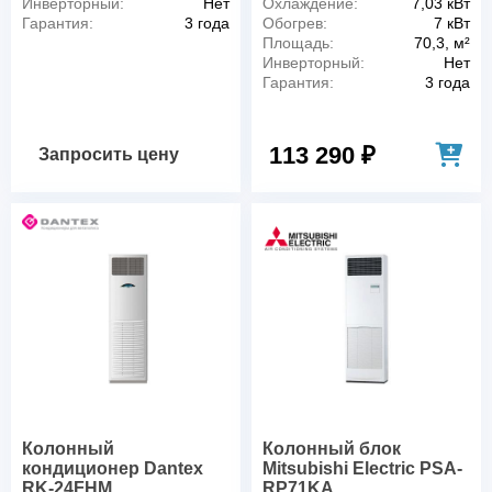
Инверторный:
Нет
Охлаждение:
7,03 кВт
Гарантия:
3 года
Обогрев:
7 кВт
Площадь:
70,3, м²
Инверторный:
Нет
Гарантия:
3 года
113 290 ₽
Запросить цену
Колонный
Колонный блок
кондиционер Dantex
Mitsubishi Electric PSA-
RK-24FHM
RP71KA