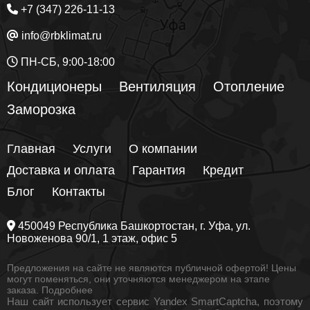
+7 (347) 226-11-13
info@rbklimat.ru
ПН-СБ, 9:00-18:00
Кондиционеры
Вентиляция
Отопление
Заморозка
Главная
Услуги
О компании
Доставка и оплата
Гарантия
Кредит
Блог
Контакты
450049
Республика Башкортостан
, г.
Уфа
, ул.
Новоженова 90/1
, 1 этаж, офис 5
Предложения на сайте не являются публичной офертой! Цены
могут поменяться, они уточняются менеджером на этапе
заказа.
Подробнее
Наш сайт использует сервис Yandex SmartCaptcha, поэтому