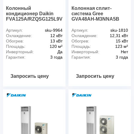
Колонный
Колонная сплит-
кондиционер Daikin
система Gree
FVA125A/RZQSG125L9V
GVA48AH-M3NNA5B
Артикул:
sku-9964
Артикул:
sku-1810
Охлаждение:
12 кВт
Охлаждение:
12,31 кВт
Обогрев:
13 кВт
Обогрев:
15 кВт
Площадь:
120 м²
Площадь:
123 м²
Инверторный:
Да
Инверторный:
Нет
Гарантия:
3 года
Гарантия:
3 года
Запросить цену
Запросить цену