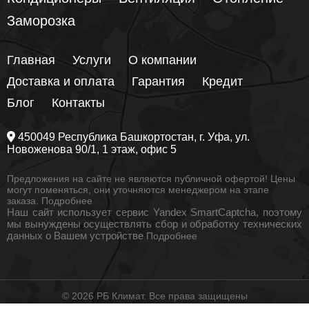
Заморозка
Главная
Услуги
О компании
Доставка и оплата
Гарантия
Кредит
Блог
Контакты
450049
Республика Башкортостан
, г.
Уфа
, ул.
Новоженова 90/1
, 1 этаж, офис 5
Предложения на сайте не являются публичной офертой! Цены
могут поменяться, они уточняются менеджером на этапе
заказа.
Подробнее
Наш сайт использует сервис Yandex SmartCaptcha, поэтому
мы вынуждены осуществлять сбор и обработку технических
данных о Вашем устройстве
Подробнее
© 2026 РБ Климат. Все права защищены