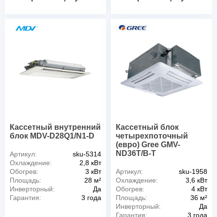
Кассетный внутренний
Кассетный блок
блок MDV-D28Q1/N1-D
четырехпоточный
(евро) Gree GMV-
ND36T/B-T
Артикул:
sku-5314
Охлаждение:
2,8 кВт
Обогрев:
3 кВт
Артикул:
sku-1958
Площадь:
28 м²
Охлаждение:
3,6 кВт
Инверторный:
Да
Обогрев:
4 кВт
Гарантия:
3 года
Площадь:
36 м²
Инверторный:
Да
Гарантия:
3 года