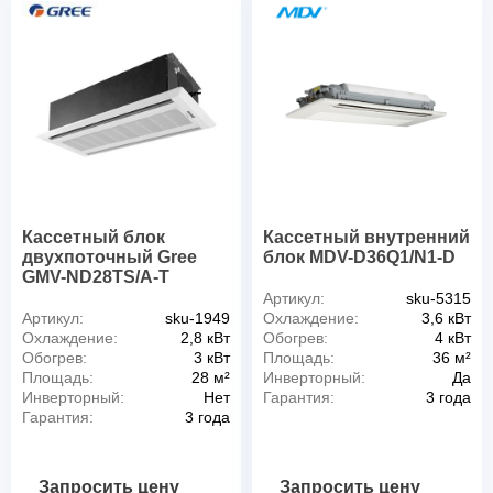
Кассетный блок
Кассетный внутренний
двухпоточный Gree
блок MDV-D36Q1/N1-D
GMV-ND28TS/A-T
Артикул:
sku-5315
Артикул:
sku-1949
Охлаждение:
3,6 кВт
Охлаждение:
2,8 кВт
Обогрев:
4 кВт
Обогрев:
3 кВт
Площадь:
36 м²
Площадь:
28 м²
Инверторный:
Да
Инверторный:
Нет
Гарантия:
3 года
Гарантия:
3 года
Запросить цену
Запросить цену