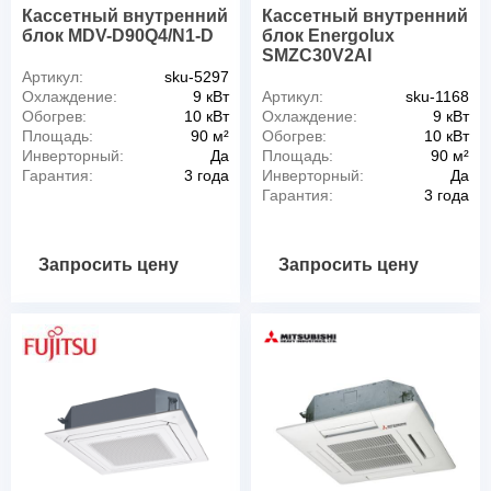
Кассетный внутренний
Кассетный внутренний
блок MDV-D90Q4/N1-D
блок Energolux
SMZC30V2AI
Артикул:
sku-5297
Охлаждение:
9 кВт
Артикул:
sku-1168
Обогрев:
10 кВт
Охлаждение:
9 кВт
Площадь:
90 м²
Обогрев:
10 кВт
Инверторный:
Да
Площадь:
90 м²
Гарантия:
3 года
Инверторный:
Да
Гарантия:
3 года
Запросить цену
Запросить цену