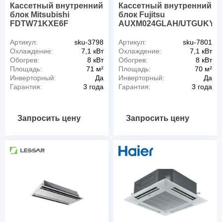
Кассетный внутренний
Кассетный внутренний
блок Mitsubishi
блок Fujitsu
FDTW71KXE6F
AUXM024GLAH/UTGUKY
Артикул:
sku-3798
Артикул:
sku-7801
Охлаждение:
7,1 кВт
Охлаждение:
7,1 кВт
Обогрев:
8 кВт
Обогрев:
8 кВт
Площадь:
71 м²
Площадь:
70 м²
Инверторный:
Да
Инверторный:
Да
Гарантия:
3 года
Гарантия:
3 года
Запросить цену
Запросить цену