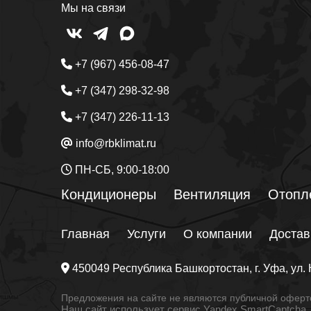
Мы на связи
+7 (967) 456-08-47
+7 (347) 298-32-98
+7 (347) 226-11-13
info@rbklimat.ru
ПН-СБ, 9:00-18:00
Кондиционеры
Вентиляция
Отопл
Главная
Услуги
О компании
Достав
450049
Республика Башкортостан
, г.
Уфа
, ул.
Предложения на сайте не являются публичной оферто
Наш сайт использует сервис Yandex SmartCaptcha