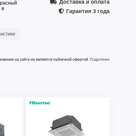
Доставка и оплата
красный
 в
Гарантия
3 года
истики
ожения на сайте не являются публичной офертой.
Подробнее
ть, Вт
3700
Вт
3800
бл. (охл./обогр.), Вт
1350/1320
6.0/5.9
пературы с пульта
16~30°С