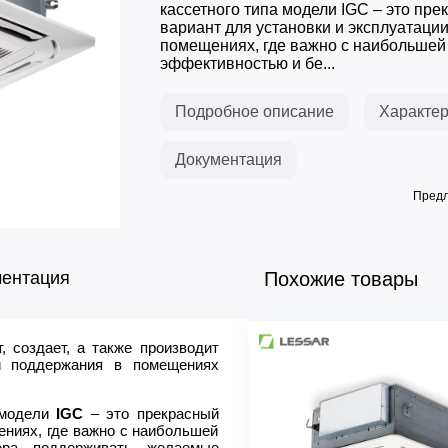
кассетного типа модели IGC – это пре
вариант для установки и эксплуатации
помещениях, где важно с наибольшей
эффективностью и бе...
Подробное описание
Характер
Документация
Предл
ментация
Похожие товары
, создает, а также производит
Холодопроизводительнос
и поддержания в помещениях
Теплопроизводительность, 
Сумм. потр. мощность с нар.
 модели
IGC
– это прекрасный
Рабочий ток, А (охл./обогр.)
ениях, где важно с наибольшей
Параметры задаваемой тем
ера поддерживать желаемые