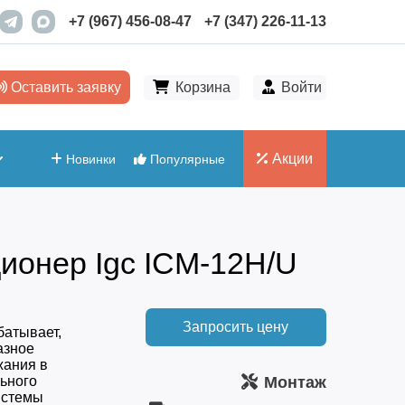
+7 (967) 456-08-47
+7 (347) 226-11-13
Оставить заявку
Корзина
Войти
Акции
Новинки
Популярные
ионер Igc ICM-12H/U
Запросить цену
батывает,
азное
жания в
ьного
Монтаж
истемы