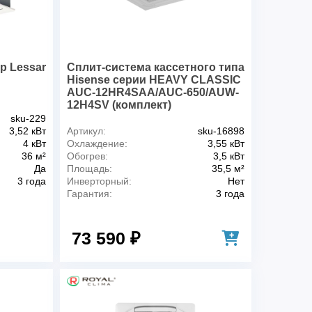
1/220-240/50
ч)
650/550/430
42/38/36
R410A
р Lessar
Сплит-система кассетного типа
(ШхВхГ), мм
570x260x570
Hisense серии HEAVY CLASSIC
ки (ШхВхГ), мм
655x290x655
AUC-12HR4SAA/AUC-650/AUW-
12H4SV (комплект)
и (ШхВхГ), мм
647x50x647
sku-229
 в упаковке (ШхВхГ), мм
715x123x715
3,52 кВт
Артикул:
sku-16898
то, кг
16.3
4 кВт
Охлаждение:
3,55 кВт
тто, кг
19.1
36 м²
Обогрев:
3,5 кВт
Да
Площадь:
35,5 м²
2.5
3 года
Инверторный:
Нет
4.5
Гарантия:
3 года
, дюйм
1/4
юйм
1/2
73 590 ₽
 высот, м
18/8