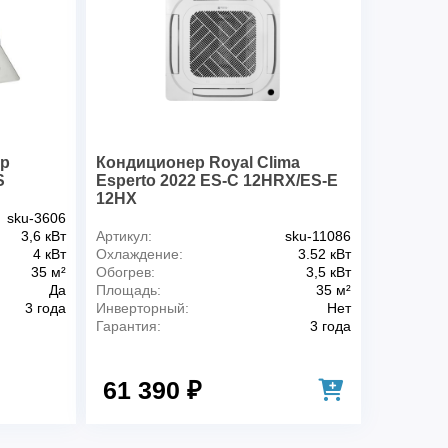
ер
Кондиционер Royal Clima
S
Esperto 2022 ES-C 12HRX/ES-E
12HX
sku-3606
3,6 кВт
Артикул:
sku-11086
4 кВт
Охлаждение:
3.52 кВт
35 м²
Обогрев:
3,5 кВт
Да
Площадь:
35 м²
3 года
Инверторный:
Нет
Гарантия:
3 года
61 390 ₽