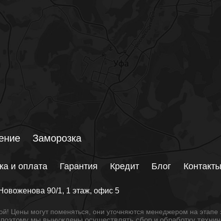
ение
Заморозка
ка и оплата
Гарантия
Кредит
Блог
Контакт
Новоженова 90/1
, 1 этаж, офис 5
й! Цены могут поменяться, они уточняются менеджером на этапе 
, поэтому мы вынуждены осуществлять сбор и обработку техни