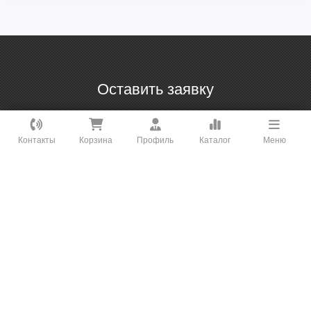
Оставить заявку
Как вам удобнее с нами связаться?
Контакты
Корзина
Профиль
Каталог
Меню
ВКонтакте
WhatsApp
Telegram
Онлайн Чат
Заказать звонок
Интернет-магазин климатического и