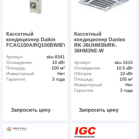
Кассетный
Кассетный
кондиционер Daikin
кондиционер Dantex
FCAG100A/RQ100BW/BYCQ140D
RK-36UHM3N/RK-
36HM3NE-W
Артикул:
sku-8341
Охлаждение:
10 кВт
Артикул:
sku-1615
Площадь:
100 м²
Охлаждение:
10,5 кВт
Инверторный:
Нет
Обогрев:
10 кВт
Гарантия:
3 года
Площадь:
105 м²
Инверторный:
Нет
Гарантия:
3 года
Запросить цену
Запросить цену