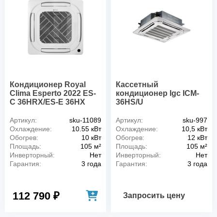
Кондиционер Royal
Кассетный
Clima Esperto 2022 ES-
кондиционер Igc ICM-
C 36HRX/ES-E 36HX
36HS/U
Артикул:
sku-11089
Артикул:
sku-997
Охлаждение:
10.55 кВт
Охлаждение:
10,5 кВт
Обогрев:
10 кВт
Обогрев:
12 кВт
Площадь:
105 м²
Площадь:
105 м²
Инверторный:
Нет
Инверторный:
Нет
Гарантия:
3 года
Гарантия:
3 года
112 790 ₽
Запросить цену